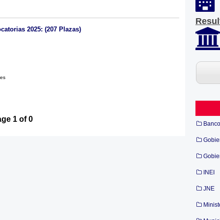
Resul
torias 2025: (207 Plazas)
les
ge 1 of 0
Banc
Gobie
Gobie
INEI
JNE
Minist