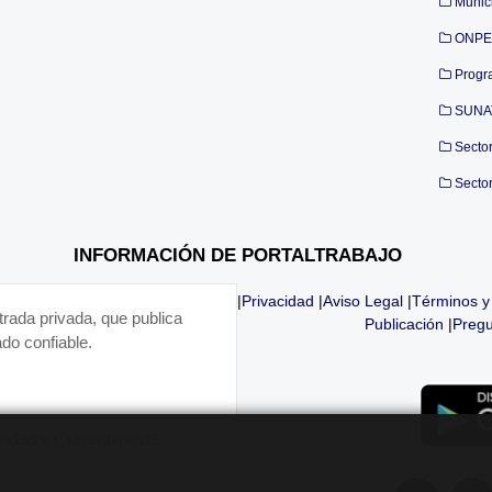
Munic
ONPE
Progr
SUNA
Secto
Secto
INFORMACIÓN DE PORTALTRABAJO
|
Privacidad
|
Aviso Legal
|
Términos y
trada privada, que publica
Publicación
|
Pregu
do confiable.
fundador y un equipo de