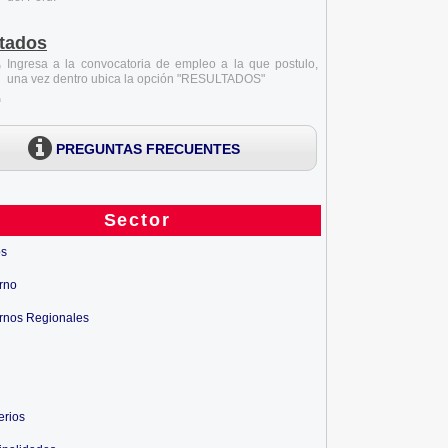
tados
Ingresa a la convocatoria de empleo a la que postulo,
una vez dentro ubica la opción "RESULTADOS"
PREGUNTAS FRECUENTES
Sector
os
rno
rnos Regionales
erios