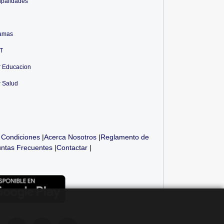
ipalidades
amas
T
r Educacion
r Salud
 Condiciones
|
Acerca Nosotros
|
Reglamento de
ntas Frecuentes
|
Contactar
|