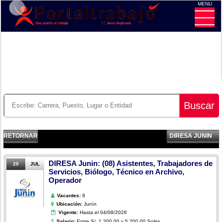
MENU
CE
Buscar
RETORNAR
DIRESA JUNIN
DIRESA Junin: (08) Asistentes, Trabajadores de
20
JUL
Servicios, Biólogo, Técnico en Archivo,
Operador
Vacantes:
8
Ubicación:
Junín
Vigente:
Hasta el 04/08/2026
Salario:
Entre S/. 1,200.00 y 5,200.00 Soles