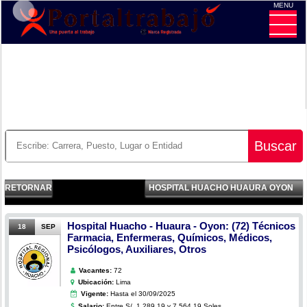
MENU
CE
Buscar
RETORNAR
HOSPITAL HUACHO HUAURA OYON
Hospital Huacho - Huaura - Oyon: (72) Técnicos
18
SEP
Farmacia, Enfermeras, Químicos, Médicos,
Psicólogos, Auxiliares, Otros
Vacantes:
72
Ubicación:
Lima
Vigente:
Hasta el 30/09/2025
Salario:
Entre S/. 1,289.19 y 7,564.19 Soles