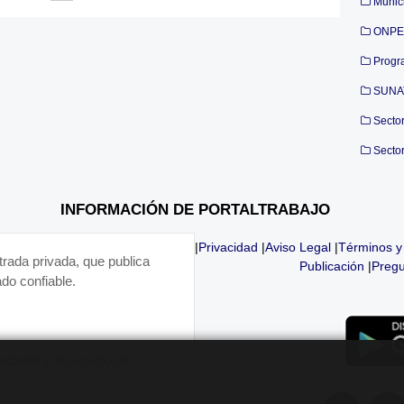
Munic
ONPE
Progr
SUNA
Secto
Secto
INFORMACIÓN DE PORTALTRABAJO
|
Privacidad
|
Aviso Legal
|
Términos y
trada privada, que publica
Publicación
|
Pregu
do confiable.
fundador y un equipo de