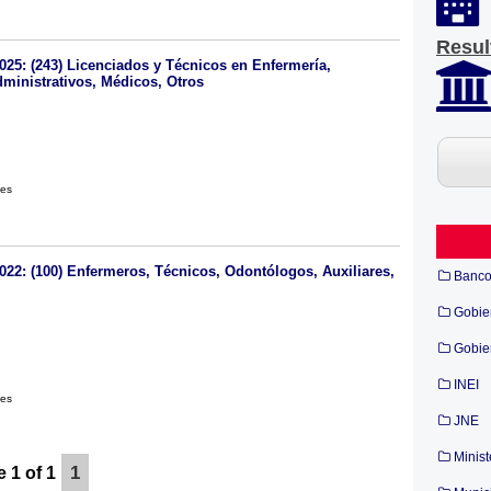
Resul
025: (243) Licenciados y Técnicos en Enfermería,
ministrativos, Médicos, Otros
les
022: (100) Enfermeros, Técnicos, Odontólogos, Auxiliares,
Banc
Gobie
Gobie
INEI
les
JNE
Minist
1
 1 of 1