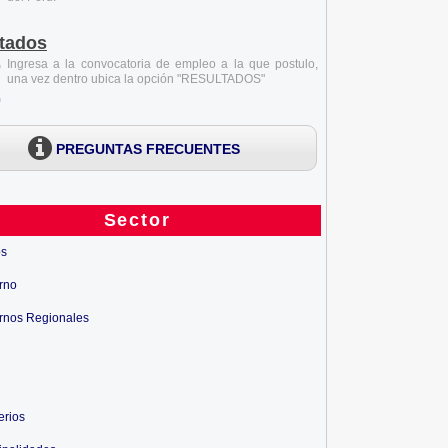
tados
Ingresa a la convocatoria de empleo a la que postulo,
una vez dentro ubica la opción "RESULTADOS"
PREGUNTAS FRECUENTES
Sector
os
rno
rnos Regionales
erios