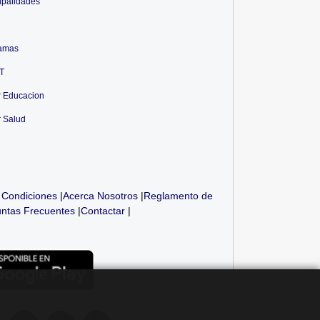
ipalidades
amas
T
r Educacion
r Salud
 Condiciones
|
Acerca Nosotros
|
Reglamento de
ntas Frecuentes
|
Contactar
|