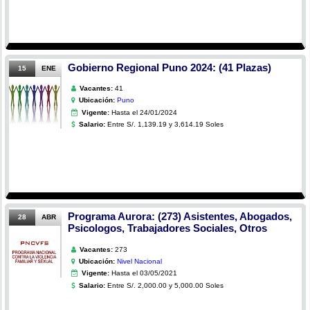
Gobierno Regional Puno 2024: (41 Plazas)
15
ENE
Vacantes:
41
Ubicación:
Puno
Vigente:
Hasta el 24/01/2024
Salario:
Entre S/. 1,139.19 y 3,614.19 Soles
Programa Aurora: (273) Asistentes, Abogados,
28
ABR
Psicologos, Trabajadores Sociales, Otros
Vacantes:
273
Ubicación:
Nivel Nacional
Vigente:
Hasta el 03/05/2021
Salario:
Entre S/. 2,000.00 y 5,000.00 Soles