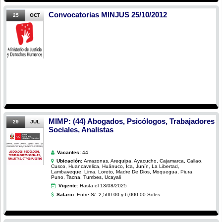
Convocatorias MINJUS 25/10/2012
25
OCT
MIMP: (44) Abogados, Psicólogos, Trabajadores
29
JUL
Sociales, Analistas
Vacantes:
44
Ubicación:
Amazonas, Arequipa, Ayacucho, Cajamarca, Callao,
Cusco, Huancavelica, Huánuco, Ica, Junín, La Libertad,
Lambayeque, Lima, Loreto, Madre De Dios, Moquegua, Piura,
Puno, Tacna, Tumbes, Ucayali
Vigente:
Hasta el 13/08/2025
Salario:
Entre S/. 2,500.00 y 6,000.00 Soles