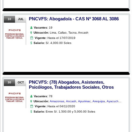
PNCVFS: Abogado/a - CAS Nº 3068 AL 3086
10
JUL
Vacantes:
19
Ubicación:
Lima, Callao, Tacna, Ancash
Vigente:
Hasta el 17/07/2019
Salario:
S/. 4,000.00 Soles
PNCVFS: (78) Abogados, Asistentes,
30
OCT
Psicólogos, Trabajadores Sociales, Otros
Vacantes:
78
Ubicación:
Amazonas
,
Ancash
,
Apurimac
,
Arequipa
,
Ayacucho
,
Cajamarca
,
Callao
,
Cusco
,
Huancavelica
,
Huanuco
,
Vigente:
Hasta el 04/11/2020
Ica
,
Junin
,
La Libertad
,
Lambayeque
,
Lima
,
Loreto
,
Moquegua
,
Pasco
,
Puno
,
San Martin
,
Tumbes
,
Salario:
Entre S/. 1,500.00 y 5,000.00 Soles
Ucayali