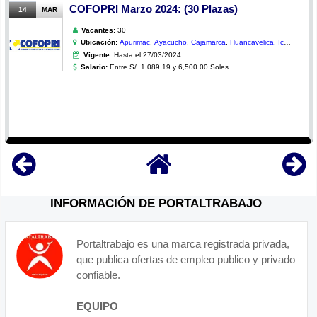
COFOPRI Marzo 2024: (30 Plazas)
14
MAR
Vacantes:
30
Ubicación:
Apurimac
,
Ayacucho
,
Cajamarca
,
Huancavelica
,
Ica
,
Lima
,
Madre De Dios
,
Moquegua
,
Pasco
,
Piura
,
Vigente:
Hasta el 27/03/2024
Puno
Salario:
Entre S/. 1,089.19 y 6,500.00 Soles
INFORMACIÓN DE PORTALTRABAJO
Portaltrabajo es una marca registrada privada,
que publica ofertas de empleo publico y privado
confiable.
EQUIPO