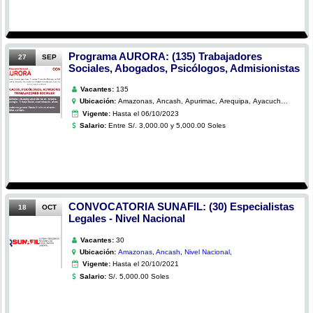
Programa AURORA: (135) Trabajadores
27
SEP
Sociales, Abogados, Psicólogos, Admisionistas
Vacantes:
135
Ubicación:
Amazonas, Ancash, Apurimac, Arequipa, Ayacucho,
Cajamarca, Callao, Cusco, Huancavelica, Huanuco,
Vigente:
Hasta el 06/10/2023
Ica, Junin, La Libertad, Lambayeque, Lima, Loreto,
Pasco, Piura, Puno,San Martin
Salario:
Entre S/. 3,000.00 y 5,000.00 Soles
CONVOCATORIA SUNAFIL: (30) Especialistas
18
OCT
Legales - Nivel Nacional
Vacantes:
30
Ubicación:
Amazonas
,
Ancash
,
Nivel Nacional
,
Vigente:
Hasta el 20/10/2021
Salario:
S/. 5,000.00 Soles