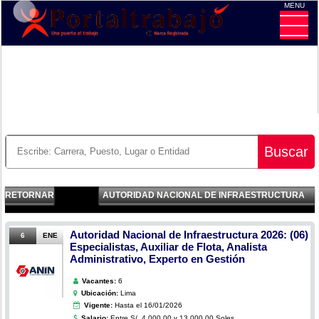
MENU
CE
Buscar
RETORNAR
AUTORIDAD NACIONAL DE INFRAESTRUCTURA
Autoridad Nacional de Infraestructura 2026: (06)
6
ENE
Especialistas, Auxiliar de Flota, Analista
Administrativo, Experto en Gestión
Vacantes:
6
Ubicación:
Lima
Vigente:
Hasta el 16/01/2026
Salario:
Entre S/. 4,000.00 y 13,000.00 Soles