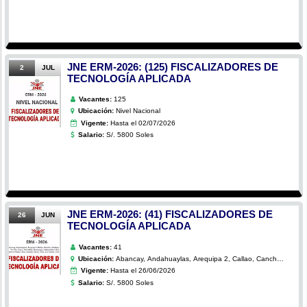
JNE ERM-2026: (125) FISCALIZADORES DE
2
JUL
TECNOLOGÍA APLICADA
Vacantes:
125
Ubicación:
Nivel Nacional
Vigente:
Hasta el 02/07/2026
Salario:
S/. 5800 Soles
JNE ERM-2026: (41) FISCALIZADORES DE
26
JUN
TECNOLOGÍA APLICADA
Vacantes:
41
Ubicación:
Abancay, Andahuaylas, Arequipa 2, Callao, Canchis,
Chachapoyas, Coronel Portillo, Cusco, Huamalies,
Vigente:
Hasta el 26/06/2026
Huamanga, Huancavelica, Huari, Huaura, Leoncio
Prado, Lima, Lucanas, Pasco, Puno, San Román,
Salario:
S/. 5800 Soles
Santa, Tambopata