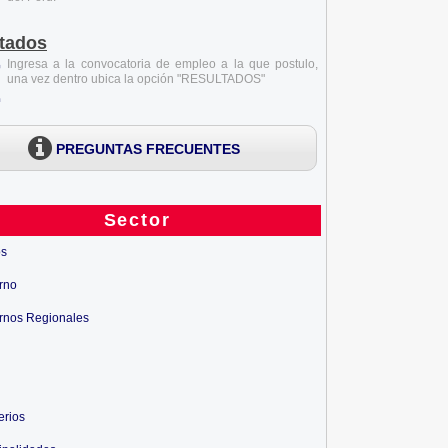
tados
Ingresa a la convocatoria de empleo a la que postulo,
una vez dentro ubica la opción "RESULTADOS"
PREGUNTAS FRECUENTES
Sector
os
rno
rnos Regionales
erios