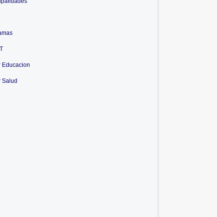
ipalidades
amas
T
r Educacion
r Salud