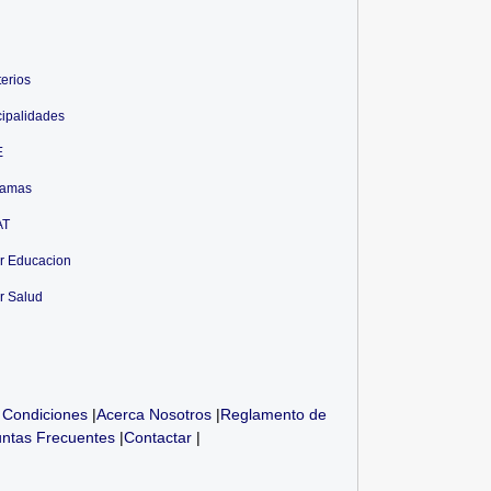
terios
ipalidades
E
ramas
AT
r Educacion
r Salud
 Condiciones
|
Acerca Nosotros
|
Reglamento de
ntas Frecuentes
|
Contactar
|