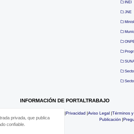
INEI
JNE
Minis
Munic
ONP
Prog
SUN
Secto
Secto
INFORMACIÓN DE PORTALTRABAJO
|
Privacidad
|
Aviso Legal
|
Términos y
trada privada, que publica
Publicación
|
Pregu
do confiable.