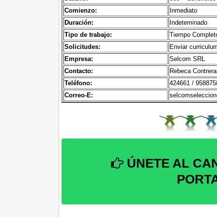
Comienzo:
Inmediato
Duración:
Indeteminado
Tipo de trabajo:
Tiempo Complet
Solicitudes:
Enviar curriculum
Empresa:
Selcom SRL
Contacto:
Rebeca Contrera
Teléfono:
424661 / 958875
Correo-E:
selcomseleccio
ÚNETE AL CA
PORT