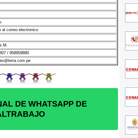
o
 al correo electronico
s M.
807 / 958959880
nes@terra.com.pe
NAL DE WHATSAPP DE
ALTRABAJO