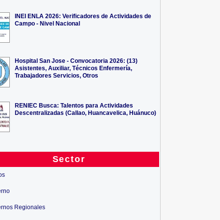
INEI ENLA 2026: Verificadores de Actividades de
Campo - Nivel Nacional
Hospital San Jose - Convocatoria 2026: (13)
Asistentes, Auxiliar, Técnicos Enfermería,
Trabajadores Servicios, Otros
OR DE VENTAS DE TC -
ASESOR INTERMEDIO
Mun
RENIEC Busca: Talentos para Actividades
CHICLAYO
MICROFINANZAS - T...
Descentralizadas (Callao, Huancavelica, Huánuco)
Sector
os
erno
rnos Regionales