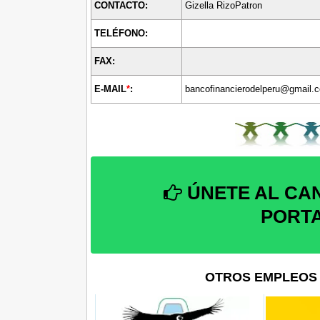
CONTACTO:
Gizella RizoPatron
TELÉFONO:
FAX:
E-MAIL
*
:
bancofinancierodelperu@gmail.
ÚNETE AL CA
PORT
OTROS EMPLEOS 