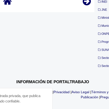
INEI
JNE
Minis
Munic
ONP
Prog
SUN
Secto
Secto
INFORMACIÓN DE PORTALTRABAJO
|
Privacidad
|
Aviso Legal
|
Términos y
trada privada, que publica
Publicación
|
Pregu
do confiable.