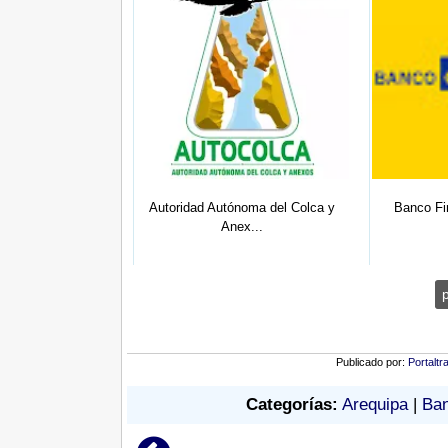
e Punta de Bombón
Autoridad Autónoma del Colca y
Banco Fi
-...
Anex...
Publicado por:
Portaltr
Categorías:
Arequipa
|
Ban