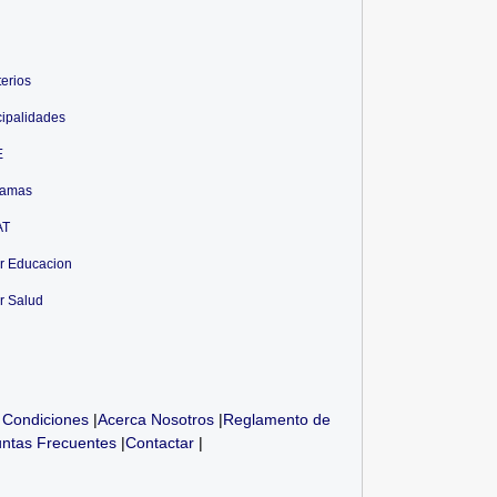
terios
ipalidades
E
ramas
AT
r Educacion
r Salud
 Condiciones
|
Acerca Nosotros
|
Reglamento de
ntas Frecuentes
|
Contactar
|