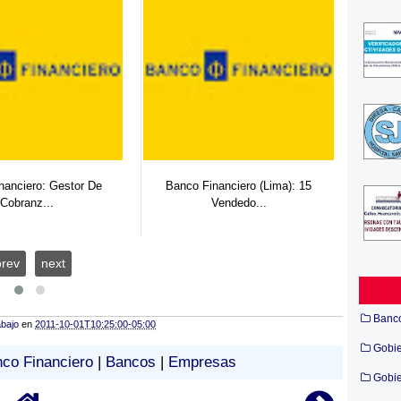
nanciero: Gestor De
Banco Financiero (Lima): 15
ASES
Cobranz...
Vendedo...
prev
next
Banc
abajo
en
2011-10-01T10:25:00-05:00
Gobi
co Financiero
|
Bancos
|
Empresas
Gobie