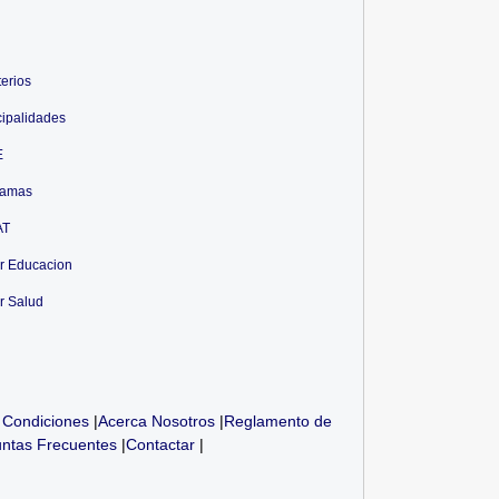
terios
ipalidades
E
ramas
AT
r Educacion
r Salud
 Condiciones
|
Acerca Nosotros
|
Reglamento de
ntas Frecuentes
|
Contactar
|