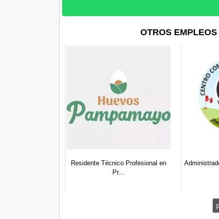
OTROS EMPLEOS 
dor/a Junior
Residente Técnico Profesional en
Administrad
Pr...