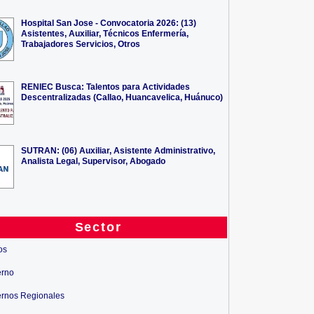
Hospital San Jose - Convocatoria 2026: (13)
Asistentes, Auxiliar, Técnicos Enfermería,
Trabajadores Servicios, Otros
RENIEC Busca: Talentos para Actividades
Descentralizadas (Callao, Huancavelica, Huánuco)
SUTRAN: (06) Auxiliar, Asistente Administrativo,
Analista Legal, Supervisor, Abogado
ONPE ERM-2026: (70)
ASISTENTES DE D...
Sector
istente Administrativo
os
erno
rnos Regionales