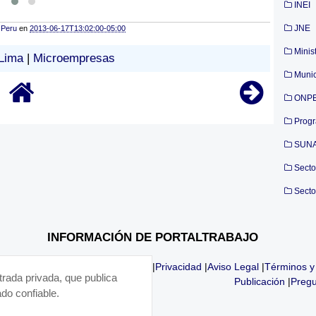
INEI
JNE
 Peru
en
2013-06-17T13:02:00-05:00
Minis
Lima
|
Microempresas
Munic
ONP
Prog
SUN
Secto
Secto
INFORMACIÓN DE PORTALTRABAJO
|
Privacidad
|
Aviso Legal
|
Términos y
trada privada, que publica
Publicación
|
Pregu
do confiable.