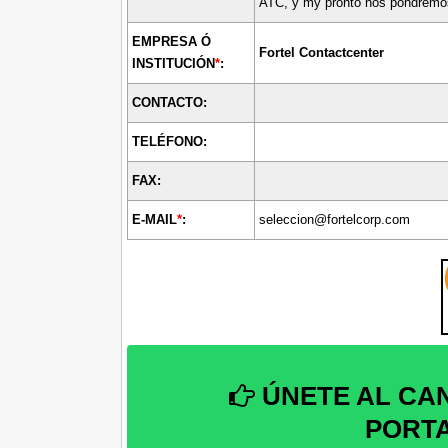
ATC, y my pronto nos pondremos
EMPRESA Ó
Fortel Contactcenter
INSTITUCIÓN
*
:
CONTACTO:
TELÉFONO:
FAX:
E-MAIL
*
:
seleccion@fortelcorp.com
ÚNETE AL CA
PORT