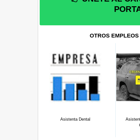
PORT
OTROS EMPLEOS 
Lima 10/11/2013
Asistenta Dental
Asistente
Co