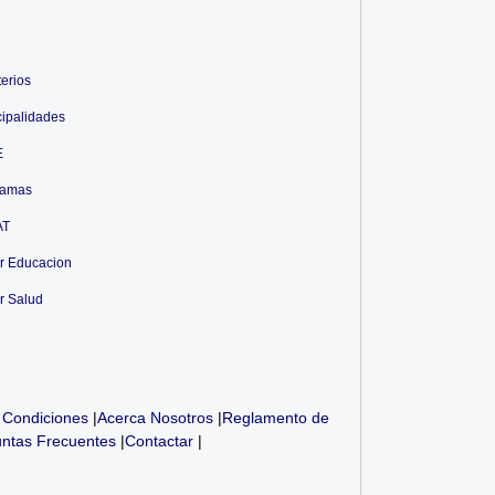
terios
ipalidades
E
ramas
AT
r Educacion
r Salud
 Condiciones
|
Acerca Nosotros
|
Reglamento de
ntas Frecuentes
|
Contactar
|