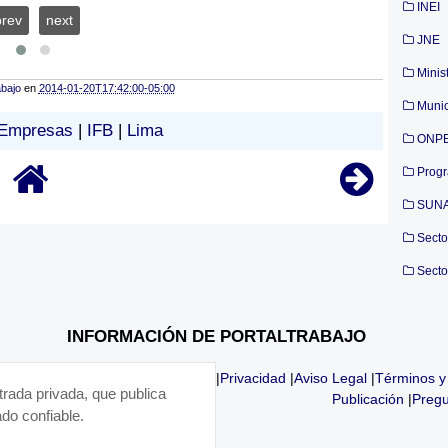
INEI
prev
next
JNE
Minis
abajo
en
2014-01-20T17:42:00-05:00
Munic
Empresas
|
IFB
|
Lima
ONP
Prog
SUN
Secto
Secto
INFORMACIÓN DE PORTALTRABAJO
|
Privacidad
|
Aviso Legal
|
Términos y
trada privada, que publica
Publicación
|
Pregu
do confiable.