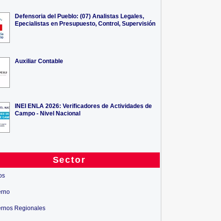
Defensoria del Pueblo: (07) Analistas Legales,
Epecialistas en Presupuesto, Control, Supervisión
Auxiliar Contable
INEI ENLA 2026: Verificadores de Actividades de
Campo - Nivel Nacional
Sector
os
tes Chiclayo 2014-2
Convocatorias IFB - Docentes
IFB 
erno
Retail...
rnos Regionales