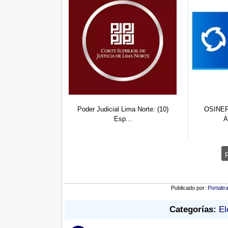
ONPE 
ASIS
 Lima Norte: (10)
OSINERGMIN: (10) Jefes,
p...
Asistentes,...
Publicado por:
Portaltr
Categorías:
El