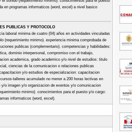
y el sonido (requerimiento minimo). conocimientos para el puesto
da en programas informaticos (word, excel) a nivel basico
NES PUBLICAS Y PROTOCOLO
ncia laboral minima de cuatro (04) años en actividades vinculadas
colo (requerimiento minimo). experiencia minima comprobada de
ituciones publicas (complementario). competencias y habilidades:
itica, dominio interpersonal, compromiso con el trabajo,
acion academica, grado academico y/o nivel de estudios: titulo
cial, ciencias de la comunicacion o relaciones publicas
capacitacion y/o estudios de especializacion: capacitacion
o cursos-talleres acumulado no menor a 200 horas lectivas en
lo y/o imagen y/o organizacion de eventos y/o comunicacion
equerimiento minimo). conocimientos para el puesto y/o cargo:
amas informaticos (word, excel).