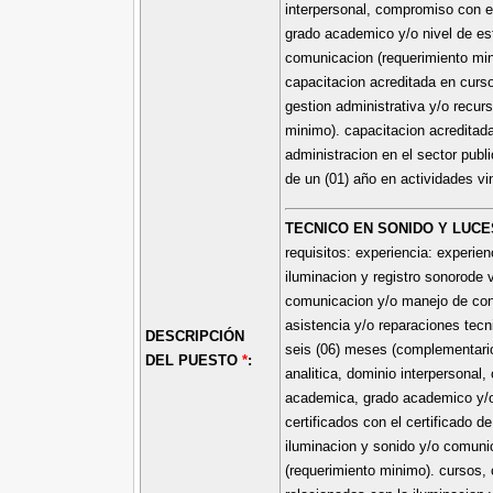
interpersonal, compromiso con e
grado academico y/o nivel de estu
comunicacion (requerimiento min
capacitacion acreditada en curso
gestion administrativa y/o recu
minimo). capacitacion acreditada
administracion en el sector publ
de un (01) año en actividades vi
TECNICO EN SONIDO Y LUCE
requisitos: experiencia: experie
iluminacion y registro sonorode 
comunicacion y/o manejo de cons
asistencia y/o reparaciones tecn
DESCRIPCIÓN
seis (06) meses (complementario
DEL PUESTO
*
:
analitica, dominio interpersonal
academica, grado academico y/o 
certificados con el certificado d
iluminacion y sonido y/o comunic
(requerimiento minimo). cursos, 