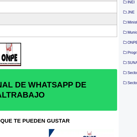
INEI
JNE
Minis
Munic
ONP
Prog
SUN
Secto
NAL DE WHATSAPP DE
Secto
ALTRABAJO
QUE TE PUEDEN GUSTAR