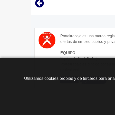
Portaltrabajo es una marca regis
ofertas de empleo publico y priva
EQUIPO
Equipo de Portaltrabajo.
Portaltrabajo es dirigido por su 
profesionales...
Utilizamos cookies propias y de terceros para ana
Contacto
Más Info