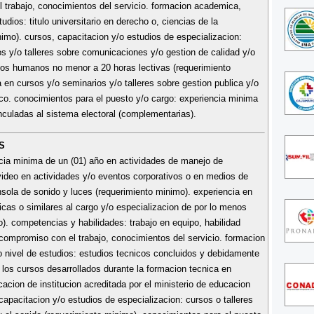
l trabajo, conocimientos del servicio. formacion academica,
dios: titulo universitario en derecho o, ciencias de la
imo). cursos, capacitacion y/o estudios de especializacion:
s y/o talleres sobre comunicaciones y/o gestion de calidad y/o
rsos humanos no menor a 20 horas lectivas (requerimiento
 en cursos y/o seminarios y/o talleres sobre gestion publica y/o
ico. conocimientos para el puesto y/o cargo: experiencia minima
nculadas al sistema electoral (complementarias).
S
ncia minima de un (01) año en actividades de manejo de
video en actividades y/o eventos corporativos o en medios de
ola de sonido y luces (requerimiento minimo). experiencia en
icas o similares al cargo y/o especializacion de por lo menos
). competencias y habilidades: trabajo en equipo, habilidad
, compromiso con el trabajo, conocimientos del servicio. formacion
nivel de estudios: estudios tecnicos concluidos y debidamente
e los cursos desarrollados durante la formacion tecnica en
acion de institucion acreditada por el ministerio de educacion
capacitacion y/o estudios de especializacion: cursos o talleres