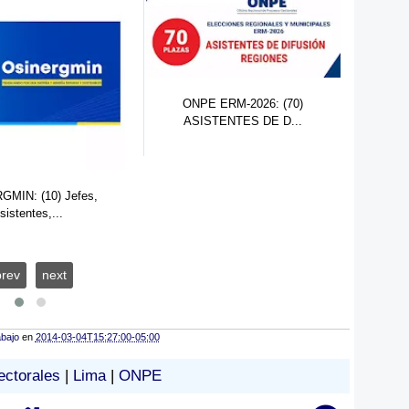
ERM-2026: (70)
TENTES DE D...
ONPE ERM-2026: (306)
ON
ASISTENTE OFIC...
prev
next
abajo
en
2014-03-04T15:27:00-05:00
ectorales
|
Lima
|
ONPE