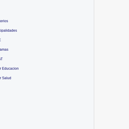
terios
ipalidades
E
ramas
AT
r Educacion
r Salud