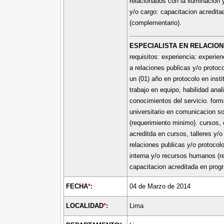
relacionados con la iluminacion 
y/o cargo: capacitacion acredita
(complementario).
ESPECIALISTA EN RELACIO
requisitos: experiencia: experie
a relaciones publicas y/o proto
un (01) año en protocolo en inst
trabajo en equipo, habilidad anal
conocimientos del servicio. form
universitario en comunicacion so
(requerimiento minimo). cursos, 
acreditda en cursos, talleres y/
relaciones publicas y/o protoco
interna y/o recursos humanos (r
capacitacion acreditada en progr
FECHA
*
:
04 de Marzo de 2014
LOCALIDAD
*
:
Lima