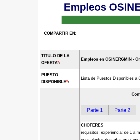
Empleos OSINE
COMPARTIR EN:
TITULO DE LA
Empleos en
OSINERGMIN - Org
OFERTA
*
:
PUESTO
Lista de Puestos Disponibles a 
DISPONIBLE
*
:
Conv
Parte 1
Parte 2
CHOFERES
requisitos: experiencia: de 1 a 
equivalentes descritas en el pun