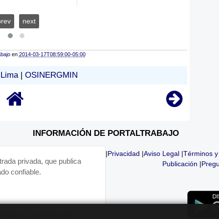
prev
next
abajo
en
2014-03-17T08:59:00-05:00
Lima
|
OSINERGMIN
INFORMACIÓN DE PORTALTRABAJO
|
Privacidad
|
Aviso Legal
|
Términos y
trada privada, que publica
Publicación
|
Pregu
do confiable.
fundador y un equipo de