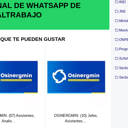
INEI
NAL DE WHATSAPP DE
JNE
ALTRABAJO
Minis
Munic
QUE TE PUEDEN GUSTAR
ONP
Prog
SUN
Secto
Secto
ONPE ERM-2026: (70)
ASISTENTES DE D...
GMIN: (10) Jefes,
ON
sistentes,...