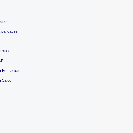
terios
ipalidades
E
ramas
AT
r Educacion
r Salud
NPE ERM-2026: (70)
ONPE ERM-2026: (306)