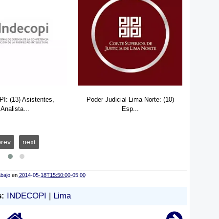
Asistentes,...
A
cial Lima Norte: (10)
Esp...
prev
next
abajo
en
2014-05-18T15:50:00-05:00
s:
INDECOPI
|
Lima