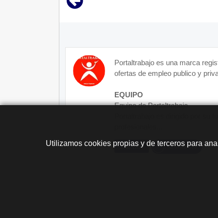
Portaltrabajo es una marca regis
ofertas de empleo publico y priva
EQUIPO
Equipo de Portaltrabajo.
Portaltrabajo es dirigido por su 
profesionales...
Utilizamos cookies propias y de terceros para ana
Contacto
Más Info