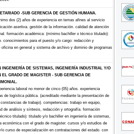
ETARIADO -SUB GERENCIA DE GESTIÓN HUMANA.
nimo dos (2) años de experiencia en temas afines al servicio
ación asertiva. gestión de la información. calidad de atención
nal. formación académica: (mínimo bachiller o técnico titulado):
o. conocimientos para el puesto y/o cargo: redacción y
e oficina en general y sistema de archivo y dominio de programas
 INGENIERÍA DE SISTEMAS, INGENIERÍA INDUSTRIAL Y/O
 EL GRADO DE MAGISTER - SUB GERENCIA DE
IMONIAL.
eriencia laboral no menor de cinco (05) años. experiencia
s de logística pública. (acreditado mediante la presentación de
 constancias de trabajo). competencias: trabajo en equipo,
 de análisis y síntesis, redacción y ortografía. formación
cnico titulado): titulado y/o bachiller en ingeniería de sistemas,
ería económica con el grado de magister. cursos y/o estudios de
y/o curso de especialización en contrataciones del estado. con