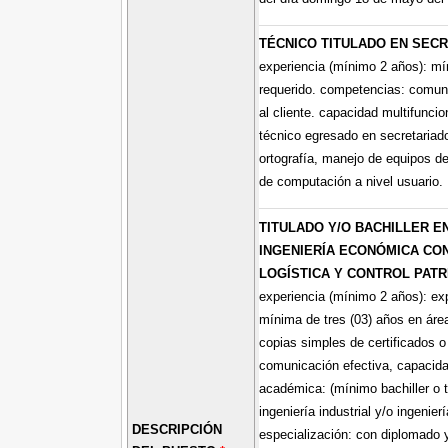
TÉCNICO TITULADO EN SECR
experiencia (mínimo 2 años): mí
requerido. competencias: comunic
al cliente. capacidad multifuncio
técnico egresado en secretariad
ortografía, manejo de equipos d
de computación a nivel usuario.
TITULADO Y/O BACHILLER EN
INGENIERÍA ECONÓMICA CON
LOGÍSTICA Y CONTROL PATR
experiencia (mínimo 2 años): exp
mínima de tres (03) años en área
copias simples de certificados o
comunicación efectiva, capacidad
académica: (mínimo bachiller o té
ingeniería industrial y/o ingeni
DESCRIPCIÓN
especialización: con diplomado 