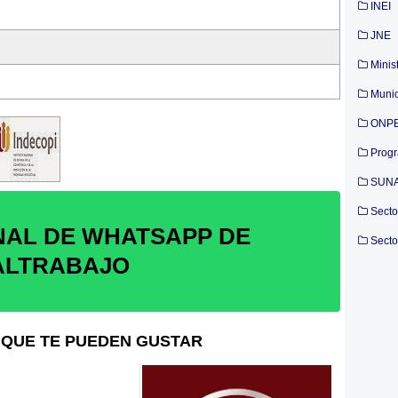
INEI
JNE
Minis
Munic
ONP
Prog
SUN
Secto
NAL DE WHATSAPP DE
Secto
ALTRABAJO
QUE TE PUEDEN GUSTAR
OSINERGMIN: (10) Jefes,
O