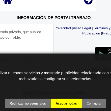
INFORMACIÓN DE PORTALTRABAJO
|
Privacidad
|
Aviso Legal
|
Términos y
trada privada, que publica
Publicación
|
Pregu
do confiable.
fundador y un equipo de
lizar nuestros servicios y mostrarle publicidad relacionada con 
rechazarlas o configurar sus preferencias.
REGRESAR A LA
CIMA
Rechazar no esenciales
Aceptar todas
Configurar
Derechos Reservados Portal Trabajo 2009 - 2026