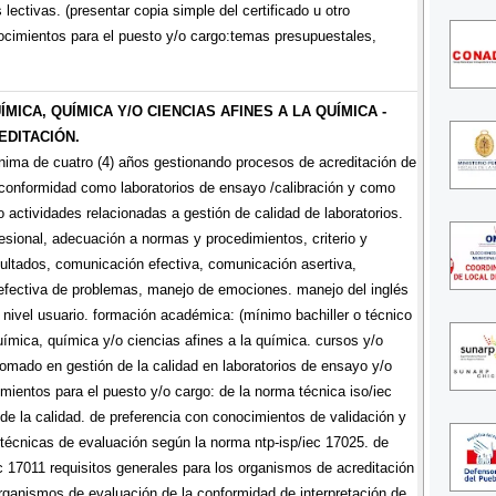
lectivas. (presentar copia simple del certificado u otro
ocimientos para el puesto y/o cargo:temas presupuestales,
ÍMICA, QUÍMICA Y/O CIENCIAS AFINES A LA QUÍMICA -
EDITACIÓN.
nima de cuatro (4) años gestionando procesos de acreditación de
conformidad como laboratorios de ensayo /calibración y como
 actividades relacionadas a gestión de calidad de laboratorios.
esional, adecuación a normas y procedimientos, criterio y
sultados, comunicación efectiva, comunicación asertiva,
n efectiva de problemas, manejo de emociones. manejo del inglés
a nivel usuario. formación académica: (mínimo bachiller o técnico
 química, química y/o ciencias afines a la química. cursos y/o
lomado en gestión de la calidad en laboratorios de ensayo y/o
imientos para el puesto y/o cargo: de la norma técnica iso/iec
de la calidad. de preferencia con conocimientos de validación y
 técnicas de evaluación según la norma ntp-isp/iec 17025. de
ec 17011 requisitos generales para los organismos de acreditación
organismos de evaluación de la conformidad de interpretación de