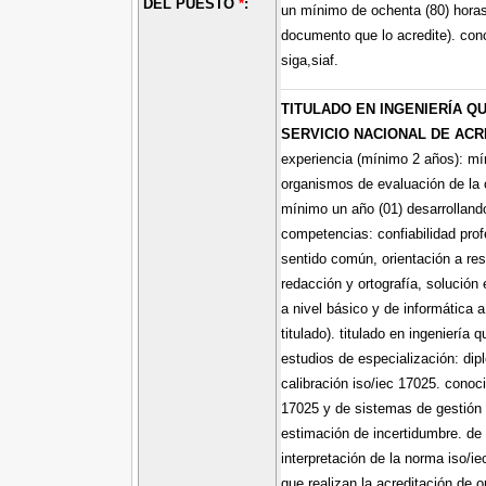
DEL PUESTO
*
:
un mínimo de ochenta (80) horas 
documento que lo acredite). con
siga,siaf.
TITULADO EN INGENIERÍA QU
SERVICIO NACIONAL DE ACR
experiencia (mínimo 2 años): mí
organismos de evaluación de la 
mínimo un año (01) desarrollando
competencias: confiabilidad prof
sentido común, orientación a re
redacción y ortografía, solució
a nivel básico y de informática 
titulado). titulado en ingeniería
estudios de especialización: dip
calibración iso/iec 17025. conoc
17025 y de sistemas de gestión 
estimación de incertidumbre. de
interpretación de la norma iso/i
que realizan la acreditación de 