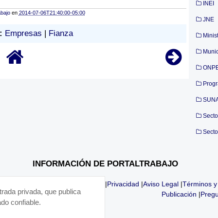
INEI
abajo
en
2014-07-06T21:40:00-05:00
JNE
:
Empresas
|
Fianza
Minis
Munic
ONP
Prog
SUN
Secto
Secto
INFORMACIÓN DE PORTALTRABAJO
|
Privacidad
|
Aviso Legal
|
Términos y
trada privada, que publica
Publicación
|
Pregu
do confiable.