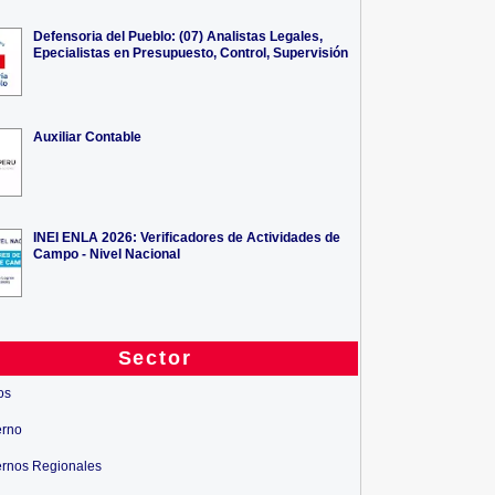
Defensoria del Pueblo: (07) Analistas Legales,
Epecialistas en Presupuesto, Control, Supervisión
Auxiliar Contable
INEI ENLA 2026: Verificadores de Actividades de
Campo - Nivel Nacional
Oportunidades Laborales Fiansa
Oportunidades de Trabajos Fiansa
Sector
S.A....
S....
os
erno
rnos Regionales