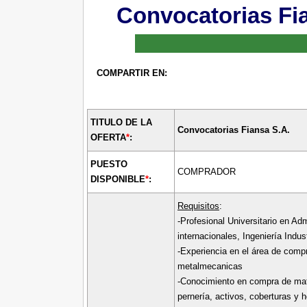
Convocatorias Fi
COMPARTIR EN:
TITULO DE LA
Convocatorias Fiansa S.A.
OFERTA
*
:
PUESTO
COMPRADOR
DISPONIBLE
*
:
Requisitos
:
-Profesional Universitario en Ad
internacionales, Ingeniería Indust
-Experiencia en el área de com
metalmecanicas
-Conocimiento en compra de mat
pernería, activos, coberturas y h