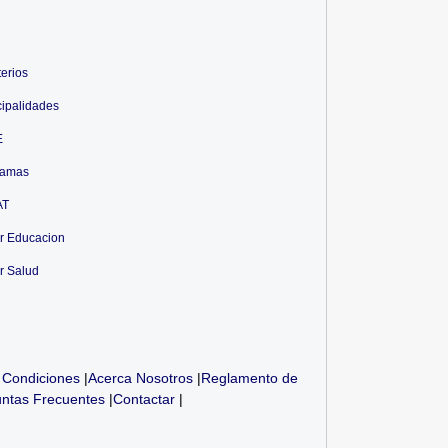
terios
ipalidades
E
ramas
AT
r Educacion
r Salud
 Condiciones
|
Acerca Nosotros
|
Reglamento de
ntas Frecuentes
|
Contactar
|