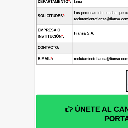
DEPARTAMENTO
*
:
Lima
Las personas interesadas que cu
SOLICITUDES
*
:
reclutamientofiansa@fiansa.co
EMPRESA Ó
Fiansa S.A.
INSTITUCIÓN
*
:
CONTACTO:
E-MAIL
*
:
reclutamientofiansa@fiansa.co
ÚNETE AL CA
PORT