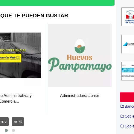
QUE TE PUEDEN GUSTAR
Administrador/a Junior
Convocatorias Fiansa S.A.
26/01/201...
Banc
Gobi
prev
next
Gobie