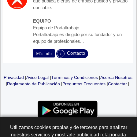
que publica ofertas de empleo publico y privado
confiable.
EQUIPO
Equipo de Portaltrabajo.
Portaltrabajo es dirigido por su fundador y un
equipo de profesionales...
Contacto
Más Info
|
Privacidad
|
Aviso Legal
|
Términos y Condiciones
|
Acerca Nosotros
|
Reglamento de Publicación
|
Preguntas Frecuentes
|
Contactar
|
Utilizamos cookies propias y de terceros para analizar
nuestros servicios y mostrarle publicidad relacionada