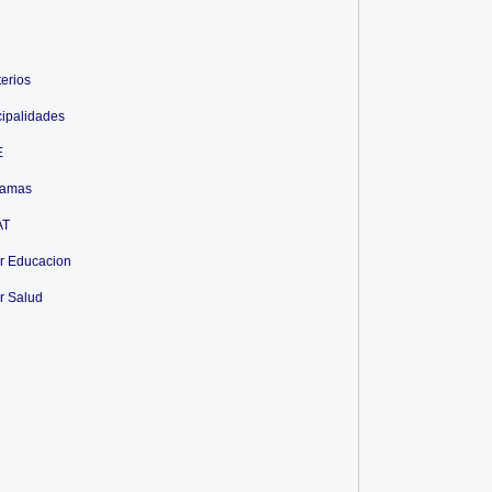
terios
ipalidades
E
ramas
AT
r Educacion
r Salud