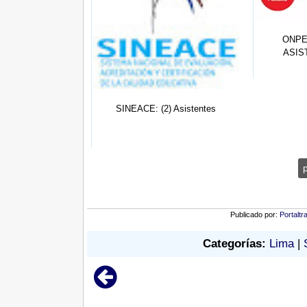
ONPE 
ASIS
3) Asistente
SINEACE: (2) Asistentes
strati...
Publicado por:
Portaltr
Categorías:
Lima
|