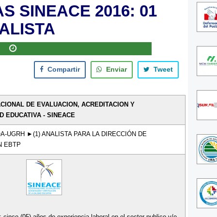
 SINEACE 2016: 01
ALISTA
Compartir
Enviar
Tweet
CIONAL DE EVALUACION, ACREDITACION Y
D EDUCATIVA - SINEACE
OA-UGRH ►(1) ANALISTA PARA LA DIRECCIÓN DE
N EBTP
: cinco (05) años de experiencia laboral en el sector publico y/o