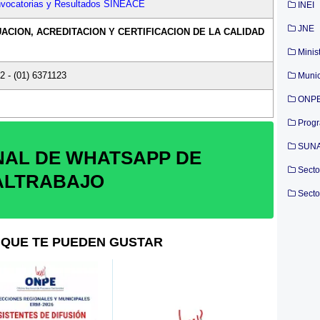
vocatorias y Resultados SINEACE
INEI
JNE
ACION, ACREDITACION Y CERTIFICACION DE LA CALIDAD
Minis
2 - (01) 6371123
Munic
ONP
Prog
SUN
NAL DE WHATSAPP DE
Secto
ALTRABAJO
Secto
QUE TE PUEDEN GUSTAR