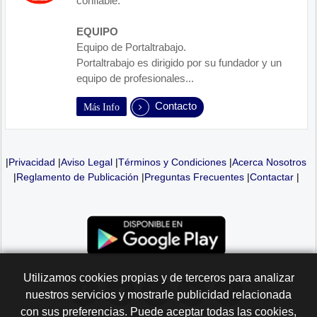
confiable.
EQUIPO
Equipo de Portaltrabajo.
Portaltrabajo es dirigido por su fundador y un
equipo de profesionales...
Contacto
Más Info
|
Privacidad
|
Aviso Legal
|
Términos y Condiciones
|
Acerca Nosotros
|
Reglamento de Publicación
|
Preguntas Frecuentes
|
Contactar
|
Utilizamos cookies propias y de terceros para analizar
nuestros servicios y mostrarle publicidad relacionada
con sus preferencias. Puede aceptar todas las cookies,