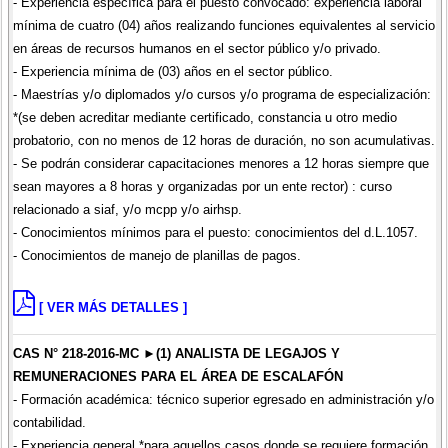
- Experiencia específica para el puesto convocado: experiencia laboral
mínima de cuatro (04) años realizando funciones equivalentes al servicio
en áreas de recursos humanos en el sector público y/o privado.
- Experiencia mínima de (03) años en el sector público.
- Maestrías y/o diplomados y/o cursos y/o programa de especialización:
*(se deben acreditar mediante certificado, constancia u otro medio
probatorio, con no menos de 12 horas de duración, no son acumulativas.
- Se podrán considerar capacitaciones menores a 12 horas siempre que
sean mayores a 8 horas y organizadas por un ente rector) : curso
relacionado a siaf, y/o mcpp y/o airhsp.
- Conocimientos mínimos para el puesto: conocimientos del d.L.1057.
- Conocimientos de manejo de planillas de pagos.
[ VER MÁS DETALLES ]
CAS N° 218-2016-MC ►(1) ANALISTA DE LEGAJOS Y
REMUNERACIONES PARA EL ÁREA DE ESCALAFÓN
- Formación académica: técnico superior egresado en administración y/o
contabilidad.
- Experiencia general *para aquellos casos donde se requiere formación