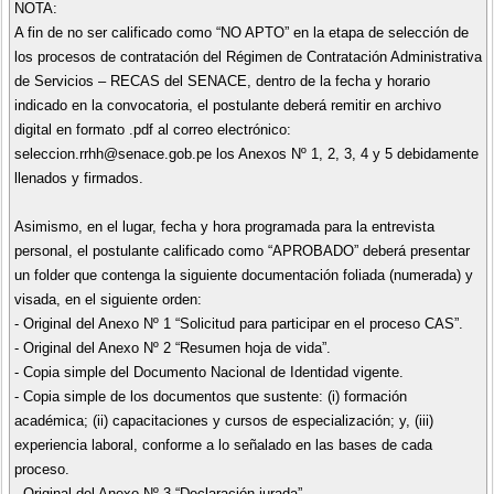
NOTA:
A fin de no ser calificado como “NO APTO” en la etapa de selección de
los procesos de contratación del Régimen de Contratación Administrativa
de Servicios – RECAS del SENACE, dentro de la fecha y horario
indicado en la convocatoria, el postulante deberá remitir en archivo
digital en formato .pdf al correo electrónico:
seleccion.rrhh@senace.gob.pe los Anexos Nº 1, 2, 3, 4 y 5 debidamente
llenados y firmados.
Asimismo, en el lugar, fecha y hora programada para la entrevista
personal, el postulante calificado como “APROBADO” deberá presentar
un folder que contenga la siguiente documentación foliada (numerada) y
visada, en el siguiente orden:
- Original del Anexo Nº 1 “Solicitud para participar en el proceso CAS”.
- Original del Anexo Nº 2 “Resumen hoja de vida”.
- Copia simple del Documento Nacional de Identidad vigente.
- Copia simple de los documentos que sustente: (i) formación
académica; (ii) capacitaciones y cursos de especialización; y, (iii)
experiencia laboral, conforme a lo señalado en las bases de cada
proceso.
- Original del Anexo Nº 3 “Declaración jurada”.