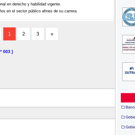
nal en derecho y habilidad vigente.
os en el sector público afines de su carrera.
1
2
3
»
 003 ]
Banc
Gobi
Gobie