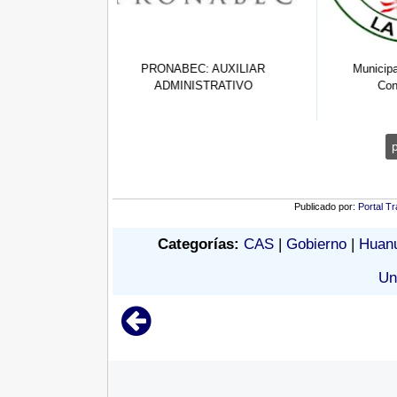
: AUXILIAR
Municipalidad La Joya -
Municipali
STRATIVO
Convocatori...
Publicado por:
Portal Tr
Categorías:
CAS
|
Gobierno
|
Huan
Un