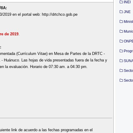
INEI
IA:
JNE
0/2019 en el portal web: http://drtchco.gob.pe
Minis
Munic
re de 2019
.
ONP
:
Prog
cumentada (Currículum Vitae) en Mesa de Partes de la DRTC -
 - Huánuco. Las hojas de vida presentadas fuera de la fecha y
SUN
en la evaluación. Horario de 07:30 am. a 04:30 pm.
Secto
Secto
uiente link de acuerdo a las fechas programadas en el