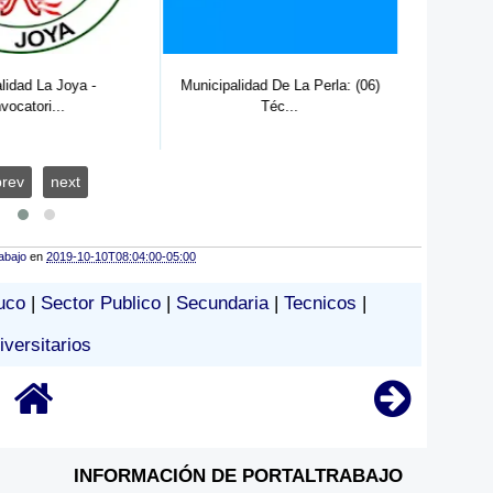
dad De La Perla: (06)
Téc...
prev
next
abajo
en
2019-10-10T08:04:00-05:00
uco
|
Sector Publico
|
Secundaria
|
Tecnicos
|
iversitarios
INFORMACIÓN DE PORTALTRABAJO