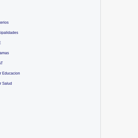
terios
ipalidades
E
ramas
AT
r Educacion
r Salud