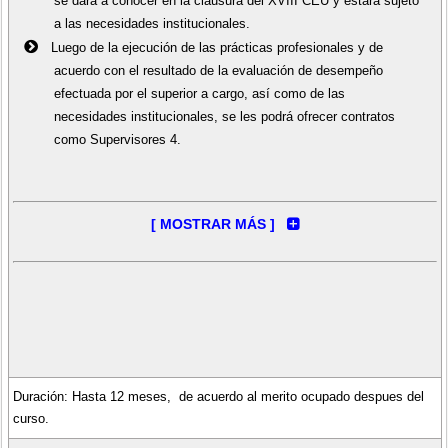
se dará a conocer en la clausura del XVIII CEU y estará sujeto
a las necesidades institucionales.
Luego de la ejecución de las prácticas profesionales y de
acuerdo con el resultado de la evaluación de desempeño
efectuada por el superior a cargo, así como de las
necesidades institucionales, se les podrá ofrecer contratos
como Supervisores 4.
DURACIÓN Y VACANTES:
- El XVIII Curso Anual de Extensión Universitaria del Osinergmin tiene
una duración de siete (7) semanas, comenzará el 13 de enero y
finalizará el 28 de febrero de 2020.
- Las clases serán impartidas de lunes a viernes en el horario de 08:00
a.m. a 05:30 p.m. y se desarrollarán en la ciudad de Lima.
Duración: Hasta 12 meses, de acuerdo al merito ocupado despues del
El número de vacantes admitidas mediante el examen de admisión es
curso.
15 por cada una de las seis (6) especialidades: