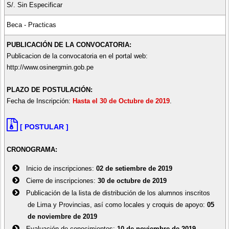
S/. Sin Especificar
Derecho de la Energía y Minería
Beca - Practicas
✓ Derecho
PUBLICACIÓN DE LA CONVOCATORIA:
Economía de la Energía y Minería
Publicacion de la convocatoria en el portal web:
✓ Economía
http://www.osinergmin.gob.pe
✓ Ingeniería Económica
PLAZO DE POSTULACIÓN:
Fecha de Inscripción:
Hasta el 30 de Octubre de 2019
.
Supervisión Minera
✓ Ingeniería Civil
✓ Ingeniería de Minas
[ POSTULAR ]
✓ Ingeniería Geológica-Geotécnica
✓ Ingeniería Metalúrgica
CRONOGRAMA:
✓ Ingeniería Química
Inicio de inscripciones:
02 de setiembre de 2019
Cierre de inscripciones:
30 de octubre de 2019
Supervisión de Electricidad
Publicación de la lista de distribución de los alumnos inscritos
✓ Ingeniería Civil
de Lima y Provincias, así como locales y croquis de apoyo:
05
✓ Ingeniería Eléctrica
de noviembre​ de 2019
✓ Ingeniería Electromecánica
Evaluación de conocimientos:
10 de noviembre de 2019