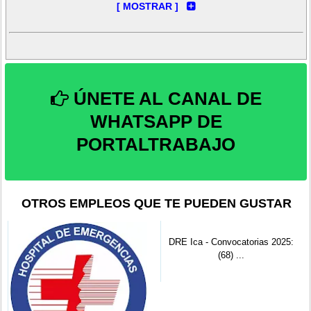
✓ Ingeniería Geológica-Geotécnica
✓ Ingeniería Industrial
[ PROCESO DE ADMISIÓN ]
✓ Ingeniería Mecánica
[ MATERIAL DE ESTUDIO ]
✓ Ingeniería Mecánica de Fluidos
[ PREGUNTAS FRECUENTES ]
✓ Ingeniería Mecánica Eléctrica
✓ Ingeniería Petróleo
ÚNETE AL CANAL DE
✓ Ingeniería Petroquímica
WHATSAPP DE
✓ Ingeniería Química
PORTALTRABAJO
✓ Ingeniería de Energías Renovables
APOYO FINANCIERO:
- Para los ingresantes provenientes de universidades de Lima se les
OTROS EMPLEOS QUE TE PUEDEN GUSTAR
otorgará una asignación de S/. 1,449.00.
- Para los ingresantes provenientes de universidades de provincias se
les otorgará una asignación de S/. 3,162.00.