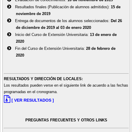
✓ Ingeniería en Energía
Resultados finales (Publicación de alumnos admitidos):
15 de
✓ Ingeniería Industrial
noviembre de 2019
✓ Ingeniería Mecánica Eléctrica
Entrega de documentos de los alumnos seleccionados:
Del 26
✓ Ingeniería de Energías Renovables
de diciembre de 2019 al 03 de enero 2020
Inicio del Curso de Extensión Universitaria:
13 de enero de
Supervisión de Gas Natural
2020
✓ Ingeniería Civil
Fin del Curso de Extensión Universitaria:
28​ de febrero de
✓ Ingeniería Geológica-Geotécnica
2020
✓ Ingeniería Industrial
✓ Ingeniería Mecánica
✓ Ingeniería Mecánica de Fluidos
✓ Ingeniería Petróleo
RESULTADOS Y DIRECCIÓN DE LOCALES:
✓ Ingeniería Petroquímica
Los resultados pueden verse en el siguiente link de acuerdo a las fechas
✓ Ingeniería Química
programadas en el cronograma.
✓ Ingeniería Metalúrgica
[ VER RESULTADOS ]
✓ Ingeniería de Energías Renovables
Supervisión de Hidrocarburos Líquidos
PREGUNTAS FRECUENTES Y OTROS LINKS
✓ Ingeniería Civil
✓ Ingeniería en Energía