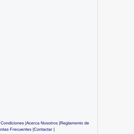
nicipalidad La Joya -
Municipalidad De La Perla: (06)
SUT
Convocatori...
Téc...
 Condiciones
|
Acerca Nosotros
|
Reglamento de
ntas Frecuentes
|
Contactar
|