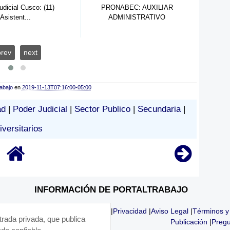
udicial Cusco: (11)
PRONABEC: AUXILIAR
Mu
Asistent...
ADMINISTRATIVO
prev
next
rabajo
en
2019-11-13T07:16:00-05:00
ad
|
Poder Judicial
|
Sector Publico
|
Secundaria
|
iversitarios
INFORMACIÓN DE PORTALTRABAJO
|
Privacidad
|
Aviso Legal
|
Términos y
trada privada, que publica
Publicación
|
Pregu