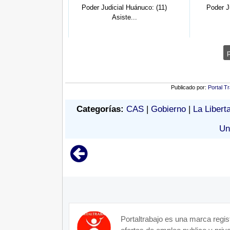
istentes Legales,
Poder Judicial Huánuco: (11)
Poder J
é...
Asiste...
Publicado por:
Portal T
Categorías:
CAS
|
Gobierno
|
La Libert
Un
Portaltrabajo es una marca regis