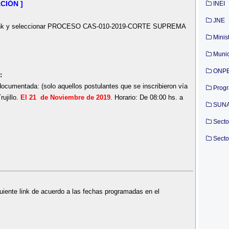
CIÓN ]
INEI
JNE
nte link y seleccionar PROCESO CAS-010-2019-CORTE SUPREMA
Minis
Munic
ONP
:
 documentada: (solo aquellos postulantes que se inscribieron vía
Prog
rujillo.
El 21 de Noviembre de 2019
. Horario: De 08:00 hs. a
SUN
Secto
Secto
uiente link de acuerdo a las fechas programadas en el