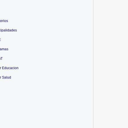
terios
ipalidades
E
ramas
AT
r Educacion
r Salud