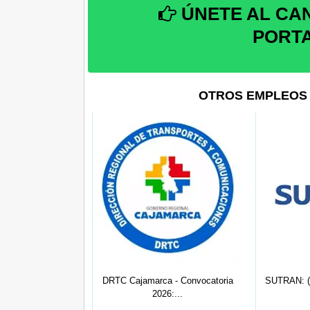
ÚNETE AL CA
PORT
OTROS EMPLEOS 
6) Personal de
DRTC Cajamarca - Convocatoria
SUTRAN: (0
ión ...
2026:...