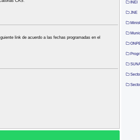
ocatorias CAS.
INEI
]
JNE
Minis
Munic
iguiente link de acuerdo a las fechas programadas en el
ONP
Prog
SUN
Secto
Secto