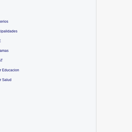
terios
ipalidades
E
ramas
AT
r Educacion
r Salud