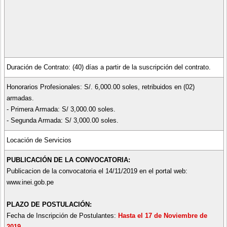
- Conocimiento de herramientas informáticas (Office e Internet).
Otros
- Contar con Registro Nacional de Proveedores vigente.
Características del Servicio:
Duración de Contrato: (40) días a partir de la suscripción del contrato.
- Capacitar al personal de campo de la Encuesta Nacional de Empresas
Honorarios Profesionales: S/. 6,000.00 soles, retribuidos en (02)
2019 en la sede asignada.
armadas.
- Organizar, conducir y ejecutar la operación de campo de la
- Primera Armada: S/ 3,000.00 soles.
actualización del directorio de la muestra de la Encuesta Nacional de
- Segunda Armada: S/ 3,000.00 soles.
Empresas 2019 en el ámbito de su jurisdicción.
- Supervisar permanentemente a los jefes de equipo de verificadores,
Locación de Servicios
operadores y verificadores de información de la actualización del
directorio de la muestra de la Encuesta Nacional de Empresas 2019 en
PUBLICACIÓN DE LA CONVOCATORIA:
Publicacion de la convocatoria el 14/11/2019 en el portal web:
su jurisdicción.
www.inei.gob.pe
- Distribuir los equipos y materiales a utilizar en la operación de campo
de la actualización del directorio de la muestra de la ENE 2019.
PLAZO DE POSTULACIÓN:
- Verificar la cobertura y calidad de la información obtenida mediante
Fecha de Inscripción de Postulantes:
Hasta el 17 de Noviembre de
dispositivos móviles Tablets o formato en físico.
2019.