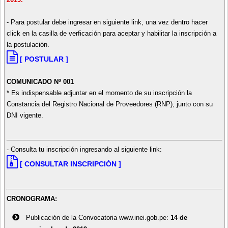
- Garantizar, bajo su responsabilidad el envío de la información a la sede
de Lima.
- Para postular debe ingresar en siguiente link, una vez dentro hacer
click en la casilla de verficación para aceptar y habilitar la inscripción a
la postulación.
[ POSTULAR ]
COMUNICADO Nº 001
* Es indispensable adjuntar en el momento de su inscripción la
Constancia del Registro Nacional de Proveedores (RNP), junto con su
DNI vigente.
- Consulta tu inscripción ingresando al siguiente link:
[ CONSULTAR INSCRIPCIÓN ]
CRONOGRAMA:
Publicación de la Convocatoria www.inei.gob.pe:
14 de