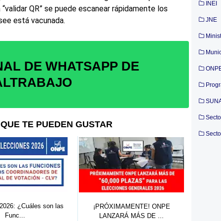
INEI
a “validar QR” se puede escanear rápidamente los
osee está vacunada.
JNE
Minis
Munic
NAL DE WHATSAPP DE
ONP
ALTRABAJO
Prog
SUN
Secto
QUE TE PUEDEN GUSTAR
Secto
026: ¿Cuáles son las
¡PRÓXIMAMENTE! ONPE
ONPE
Func...
LANZARÁ MÁS DE ...