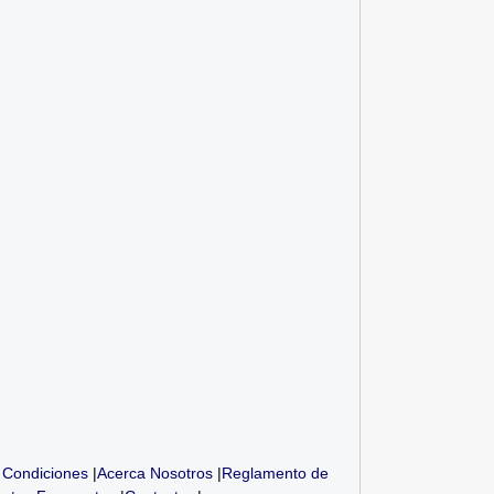
MINSA: (03) Químico Farmaceútico.
A...
 Condiciones
|
Acerca Nosotros
|
Reglamento de