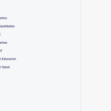
terios
ipalidades
E
ramas
AT
r Educacion
r Salud
 - CONSULTA SI ERES
MIEMBRO DE ...