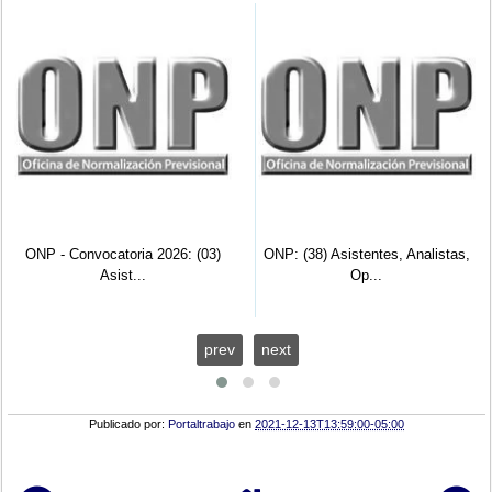
NP - Convocatoria 2026: (03)
ONP: (38) Asistentes, Analistas,
Asist...
Op...
prev
next
Publicado por:
Portaltrabajo
en
2021-12-13T13:59:00-05:00