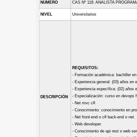
NÚMERO
CAS Nº 118: ANALISTA PROGRA
NIVEL
Universitarios
REQUISITOS:
- Formación académica: bachiller en 
- Experiencia general: (03) años en e
- Experiencia específica: (02) años e
- Especialización: curso en devops 
DESCRIPCIÓN
- Net mvc c#.
- Conocimiento: conocimiento en pr
- Net front-end o c# back-end o net.
- Web developer.
- Conocimiento de api rest o web serv