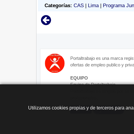
Categorías:
CAS
|
Lima
|
Programa Jun
Portaltrabajo es una marca regis
ofertas de empleo publico y priva
EQUIPO
Equipo de Portaltrabajo.
Portaltrabajo es dirigido por su 
profesionales...
Utilizamos cookies propias y de terceros para ana
Contacto
Más Info