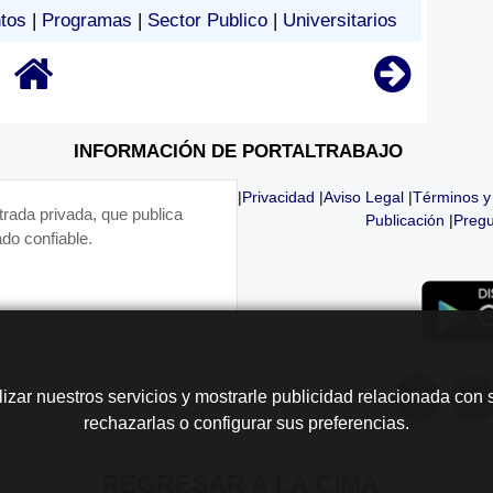
tos
|
Programas
|
Sector Publico
|
Universitarios
INFORMACIÓN DE PORTALTRABAJO
|
Privacidad
|
Aviso Legal
|
Términos y
trada privada, que publica
Publicación
|
Pregu
do confiable.
fundador y un equipo de
lizar nuestros servicios y mostrarle publicidad relacionada con 
rechazarlas o configurar sus preferencias.
REGRESAR A LA
CIMA