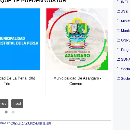
QUE TE PUEDEN GUSTAR
INEI
JNE
Minis
Munic
ONP
Prog
SUN
Secto
dad De La Perla: (06)
Municipalidad De Azángaro -
Hospi
Secto
Téc...
Convoc...
prev
next
abajo
en
2022-07-12T10:54:00-05:00