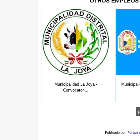
OTROS EMPLEOS 
 Asistentes de
Municipalidad La Joya -
Municipali
ría,...
Convocatori...
Publicado por:
Portaltr