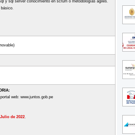
sql y sql server conocimiento en scrum o metodologías ágiles.
 básico.
novable)
ORIA:
 portal web: www.juntos.gob.pe
 Julio de 2022
.