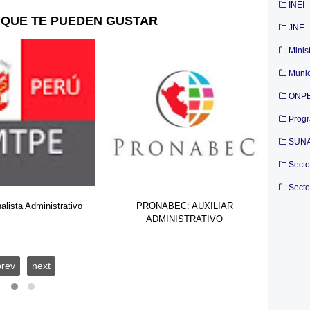
INEI
QUE TE PUEDEN GUSTAR
JNE
Minis
Munic
ONP
Prog
SUN
Secto
Secto
lista Administrativo
PRONABEC: AUXILIAR
Mu
ADMINISTRATIVO
prev
next