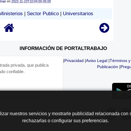
abajo
en
2022-11-23T10:04:00-05:00
Ministerios
|
Sector Publico
|
Universitarios
INFORMACIÓN DE PORTALTRABAJO
|
Privacidad
|
Aviso Legal
|
Términos y
trada privada, que publica
Publicación
|
Pregu
do confiable.
fundador y un equipo de
lizar nuestros servicios y mostrarle publicidad relacionada con 
rechazarlas o configurar sus preferencias.