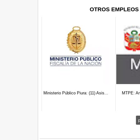
OTROS EMPLEOS 
 Arequipa: (07) A...
Ministerio Público Piura: (11) Asis...
MTPE: Ana