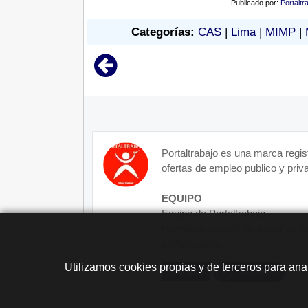
Publicado por:
Portaltr
Categorías:
CAS
|
Lima
|
MIMP
|
Portaltrabajo es una marca regis
ofertas de empleo publico y priva
EQUIPO
Equipo de Portaltrabajo.
Portaltrabajo es dirigido por su 
profesionales...
Utilizamos cookies propias y de terceros para ana
Contacto
Más Info