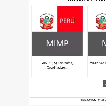
 Lima Norte: (10)
MIMP: (05) Asistentes,
MIMP San Ma
p...
Coordinadore...
Publicado por:
Portaltr