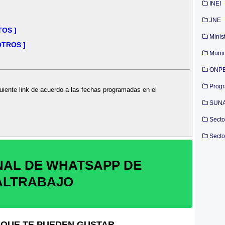
INEI
JNE
TOS ]
Minis
OTROS ]
Munic
ONP
Prog
uiente link de acuerdo a las fechas programadas en el
SUN
Secto
Secto
NAL DE WHATSAPP DE
ALTRABAJO
QUE TE PUEDEN GUSTAR