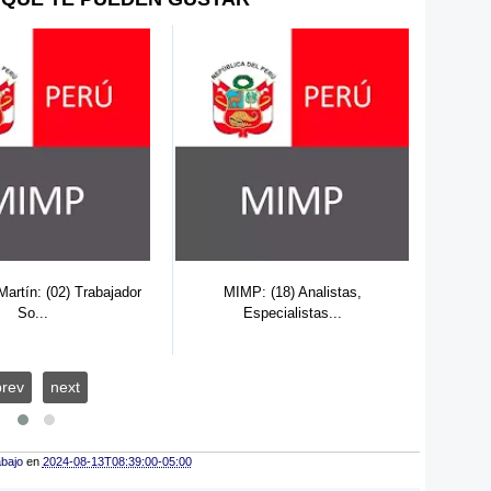
rtín: (02) Trabajador
MIMP: (18) Analistas,
MIMP: (
So...
Especialistas...
prev
next
abajo
en
2024-08-13T08:39:00-05:00