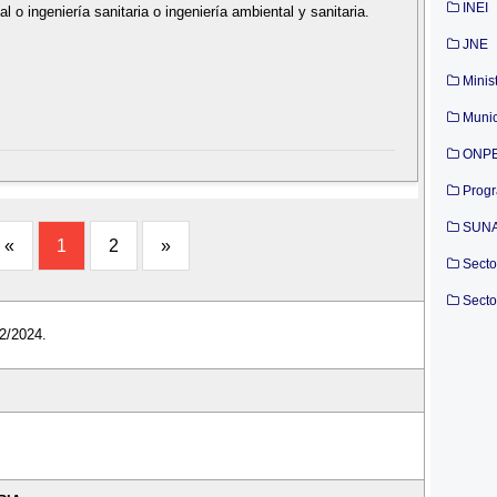
INEI
ial o ingeniería sanitaria o ingeniería ambiental y sanitaria.
JNE
Minis
Munic
ONP
Prog
SUN
«
1
2
»
Secto
Secto
12/2024.