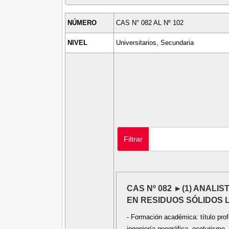
NÚMERO
CAS N° 082 AL Nº 102
NIVEL
Universitarios, Secundaria
Filtrar
CAS Nº 082 ►(1) ANALI
EN RESIDUOS SÓLIDOS 
- Formación académica: título profe
ingeniería geográfica, ecoturismo, 