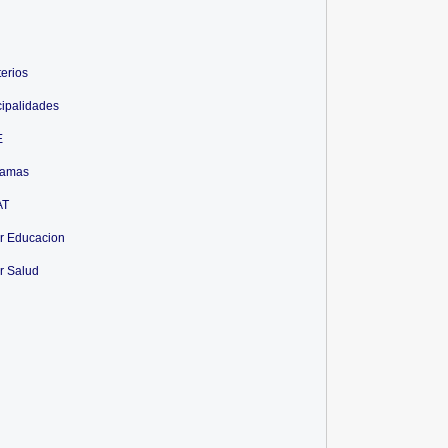
terios
ipalidades
E
ramas
AT
r Educacion
r Salud