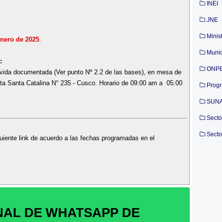
INEI
JNE
Minis
Enero de 2025
.
Munic
:
ONP
vida documentada (Ver punto Nº 2.2 de las bases), en mesa de
ta Santa Catalina N° 235 - Cusco. Horario de 09:00 am a 05:00
Prog
SUN
Secto
Secto
uiente link de acuerdo a las fechas programadas en el
NAL DE WHATSAPP DE