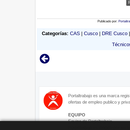
Publicado por:
Portaltr
Categorías:
CAS
|
Cusco
|
DRE Cusco
Técnico
Portaltrabajo es una marca regis
ofertas de empleo publico y priva
EQUIPO
Equipo de Portaltrabajo.
Portaltrabajo es dirigido por su 