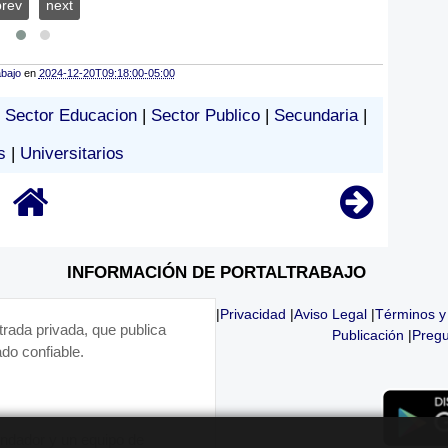
prev
next
abajo
en
2024-12-20T09:18:00-05:00
|
Sector Educacion
|
Sector Publico
|
Secundaria
|
s
|
Universitarios
INFORMACIÓN DE PORTALTRABAJO
|
Privacidad
|
Aviso Legal
|
Términos y
trada privada, que publica
Publicación
|
Pregu
do confiable.
fundador y un equipo de