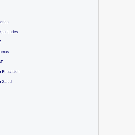
terios
ipalidades
E
ramas
AT
r Educacion
r Salud