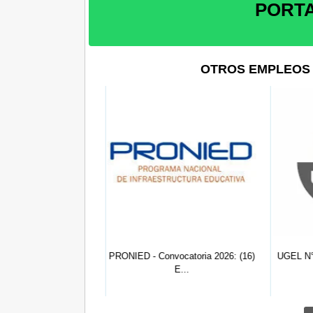
PORT
OTROS EMPLEOS 
 (04) Técnico
PRONIED - Convocatoria 2026: (16)
UGEL N° 1: 
istra...
E...