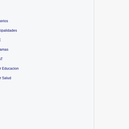
terios
ipalidades
E
ramas
AT
r Educacion
r Salud