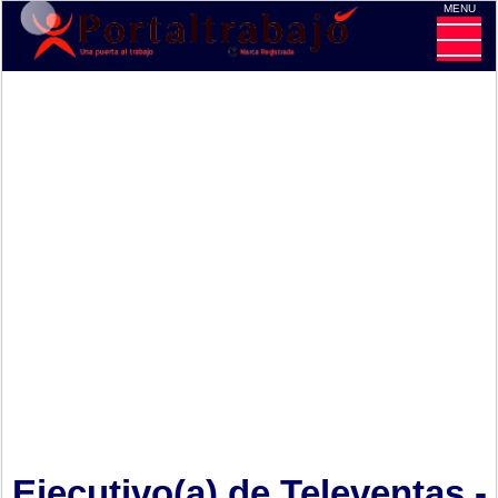
MENU
CE
Ejecutivo(a) de Televentas -