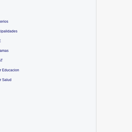
terios
ipalidades
E
ramas
AT
r Educacion
r Salud