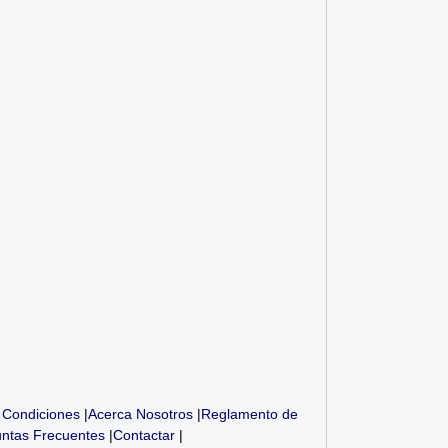
° 7: (09) Coordinadores,
UGEL N° 7: Prácticas
UGE
Anal...
Administración...
 Condiciones
|
Acerca Nosotros
|
Reglamento de
ntas Frecuentes
|
Contactar
|