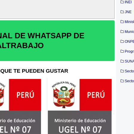
INEI
JNE
Minis
Munic
NAL DE WHATSAPP DE
ONP
ALTRABAJO
Prog
SUN
QUE TE PUEDEN GUSTAR
Secto
Secto