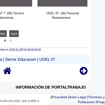
° 7: (05) Técnico
UGEL 07: (46) Personal
UGEL N
dministrat...
Mantenimient...
prev
next
abajo
en
2025-01-29T15:46:00-05:00
a
|
Sector Educacion
|
UGEL 07
INFORMACIÓN DE PORTALTRABAJO
|
Privacidad
|
Aviso Legal
|
Términos y
trada privada, que publica
Publicación
|
Pregu