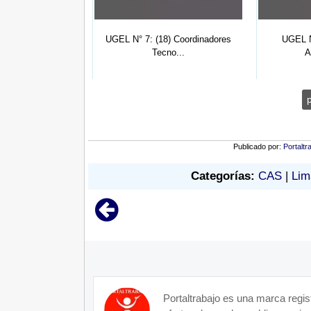
 Coordinadores de
UGEL N° 7: (18) Coordinadores
UGEL N
n...
Tecno...
A
Publicado por:
Portaltr
Categorías:
CAS
|
Lim
Portaltrabajo es una marca regis