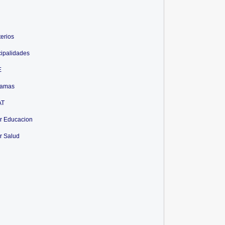
terios
ipalidades
E
ramas
AT
r Educacion
r Salud