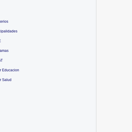
terios
ipalidades
E
ramas
AT
r Educacion
r Salud