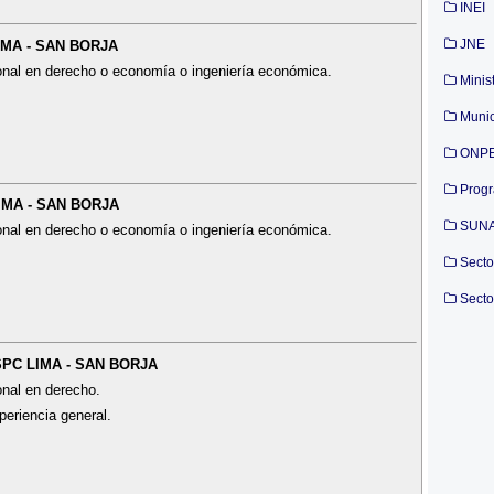
INEI
JNE
LIMA - SAN BORJA
ional en derecho o economía o ingeniería económica.
Minis
Munic
ONP
Prog
LIMA - SAN BORJA
SUN
ional en derecho o economía o ingeniería económica.
Secto
Secto
 SPC LIMA - SAN BORJA
onal en derecho.
periencia general.