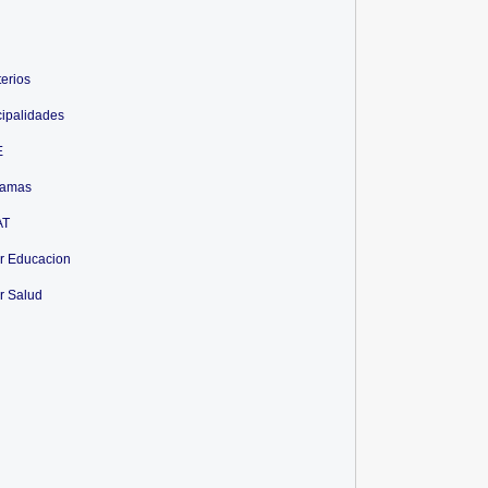
terios
ipalidades
E
ramas
AT
r Educacion
r Salud