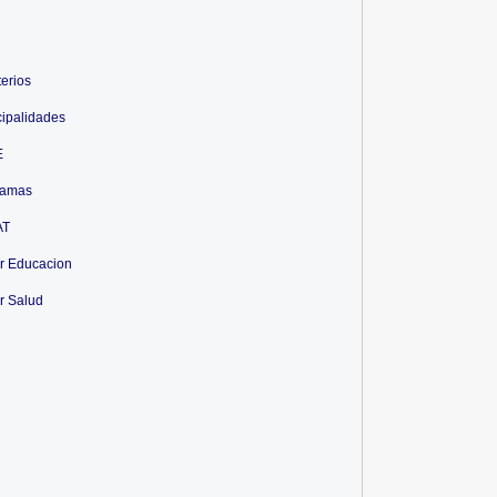
terios
ipalidades
E
ramas
AT
r Educacion
r Salud
rio Público Ayacucho: (14)
Ministerio Público Arequipa: (07) A...
A...