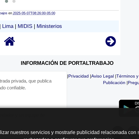
bajos
en
2025-05-07T08:26:00-05:00
|
Lima
|
MIDIS
|
Ministerios
INFORMACIÓN DE PORTALTRABAJO
|
Privacidad
|
Aviso Legal
|
Términos y
trada privada, que publica
Publicación
|
Pregu
do confiable.
fundador y un equipo de
lizar nuestros servicios y mostrarle publicidad relacionada con 