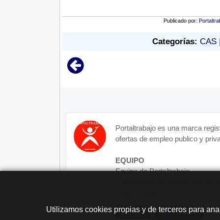
Publicado por:
Portaltra
Categorías:
CAS
Portaltrabajo es una marca regis
ofertas de empleo publico y priva
EQUIPO
Equipo de Portaltrabajo.
Portaltrabajo es dirigido por su 
profesionales...
Utilizamos cookies propias y de terceros para ana
Contacto
Más Info