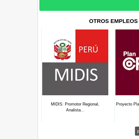
OTROS EMPLEOS 
Especialistas,
MIDIS: Promotor Regional,
Proyecto Pl
ista...
Analista...