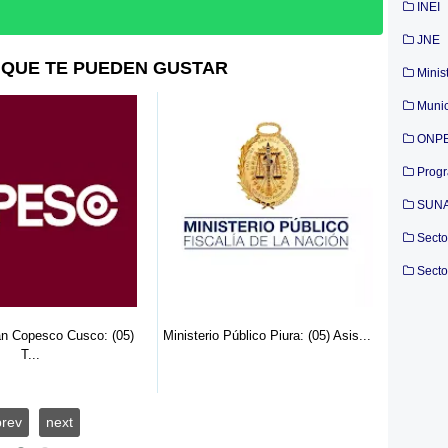
INEI
JNE
QUE TE PUEDEN GUSTAR
Minis
Munic
ONP
Prog
SUN
Secto
Secto
an Copesco Cusco: (05)
Ministerio Público Piura: (05) Asis...
Ministe
T...
prev
next