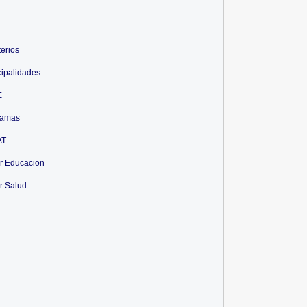
terios
ipalidades
E
ramas
AT
r Educacion
r Salud