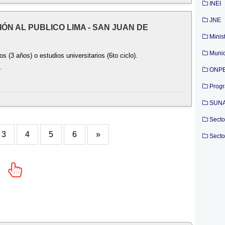
INEI
JNE
IÓN AL PUBLICO LIMA - SAN JUAN DE
Minis
Munic
 (3 años) o estudios universitarios (6to ciclo).
.
ONP
Prog
SUN
Secto
3
4
5
6
»
Secto