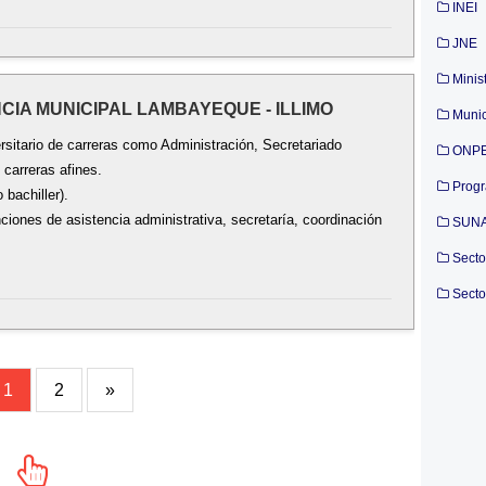
INEI
JNE
Minis
NCIA MUNICIPAL LAMBAYEQUE - ILLIMO
Munic
sitario de carreras como Administración, Secretariado
ONP
 carreras afines.
Prog
 bachiller).
iones de asistencia administrativa, secretaría, coordinación
SUN
Secto
Secto
1
2
»