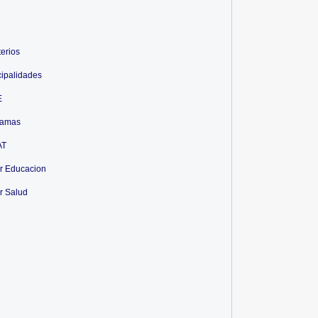
terios
ipalidades
E
ramas
AT
r Educacion
r Salud