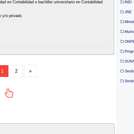
ad en Contabilidad o bachiller universitario en Contabilidad
INEI
JNE
o y/o privado.
Minis
Munic
ONP
Prog
SUN
1
2
»
Secto
Secto