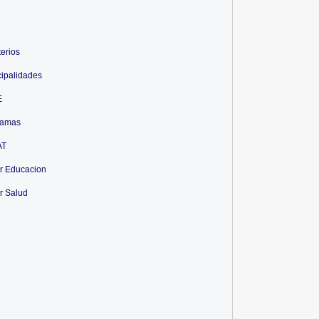
terios
ipalidades
E
ramas
AT
r Educacion
r Salud