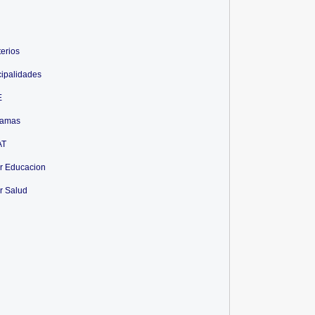
terios
ipalidades
E
ramas
AT
r Educacion
r Salud