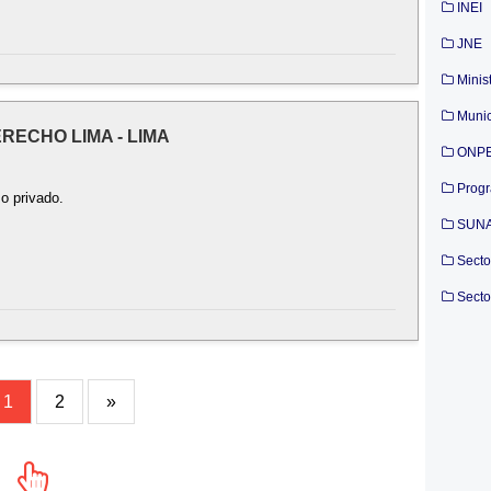
INEI
JNE
Minis
Munic
ERECHO LIMA - LIMA
ONP
Prog
 o privado.
SUN
Secto
Secto
1
2
»