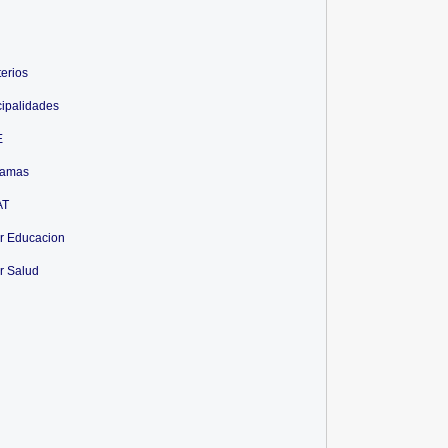
terios
ipalidades
E
ramas
AT
r Educacion
r Salud