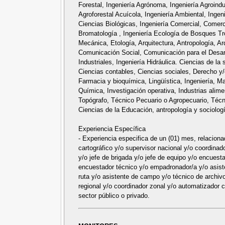
Forestal, Ingeniería Agrónoma, Ingeniería Agroindus
Agroforestal Acuícola, Ingeniería Ambiental, Ingen
Ciencias Biológicas, Ingeniería Comercial, Comer
Bromatología , Ingeniería Ecología de Bosques Trop
Mecánica, Etología, Arquitectura, Antropología, A
Comunicación Social, Comunicación para el Desarro
Industriales, Ingeniería Hidráulica. Ciencias de l
Ciencias contables, Ciencias sociales, Derecho y/o
Farmacia y bioquímica, Lingüística, Ingeniería, M
Química, Investigación operativa, Industrias alime
Topógrafo, Técnico Pecuario o Agropecuario, Técni
Ciencias de la Educación, antropología y sociolog
Experiencia Específica
- Experiencia especifica de un (01) mes, relaciona
cartográfico y/o supervisor nacional y/o coordinado
y/o jefe de brigada y/o jefe de equipo y/o encuesta
encuestador técnico y/o empadronador/a y/o asist
ruta y/o asistente de campo y/o técnico de archiv
regional y/o coordinador zonal y/o automatizador ca
sector público o privado.