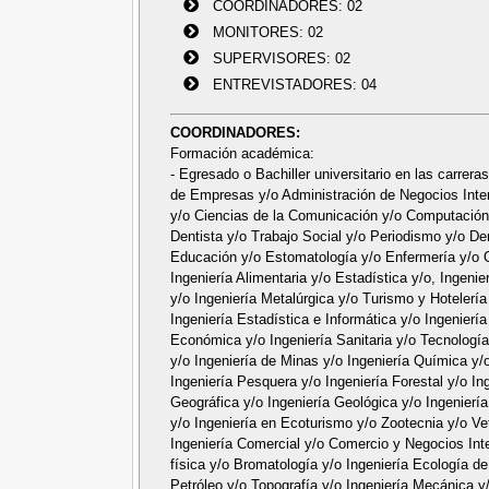
COORDINADORES: 02
MONITORES: 02
SUPERVISORES: 02
ENTREVISTADORES: 04
COORDINADORES:
Formación académica:
- Egresado o Bachiller universitario en las carrera
de Empresas y/o Administración de Negocios Inter
y/o Ciencias de la Comunicación y/o Computación 
Dentista y/o Trabajo Social y/o Periodismo y/o De
Educación y/o Estomatología y/o Enfermería y/o Ob
Ingeniería Alimentaria y/o Estadística y/o, Ingeni
y/o Ingeniería Metalúrgica y/o Turismo y Hotelería
Ingeniería Estadística e Informática y/o Ingeniería
Económica y/o Ingeniería Sanitaria y/o Tecnología
y/o Ingeniería de Minas y/o Ingeniería Química y/o
Ingeniería Pesquera y/o Ingeniería Forestal y/o In
Geográfica y/o Ingeniería Geológica y/o Ingeniería
y/o Ingeniería en Ecoturismo y/o Zootecnia y/o Vet
Ingeniería Comercial y/o Comercio y Negocios In
física y/o Bromatología y/o Ingeniería Ecología d
Petróleo y/o Topografía y/o Ingeniería Mecánica y/