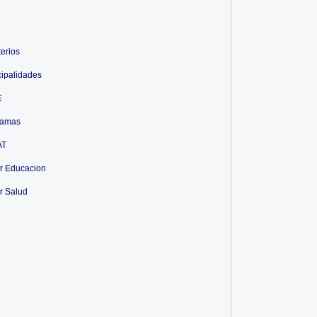
terios
ipalidades
E
ramas
AT
r Educacion
r Salud