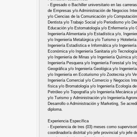
- Egresado o Bachiller universitario en las carrera
de Empresas y/o Administración de Negocios Inter
y/o Ciencias de la Comunicación y/o Computación 
Dentista y/o Trabajo Social y/o Periodismo y/o De
Educación y/o Estomatología y/o Enfermería y/o Ob
Ingeniería Alimentaria y/o Estadística y/o, Ingeni
y/o Ingeniería Metalúrgica y/o Turismo y Hotelería
Ingeniería Estadística e Informática y/o Ingeniería
Económica y/o Ingeniería Sanitaria y/o Tecnología
y/o Ingeniería de Minas y/o Ingeniería Química y/o
Ingeniería Pesquera y/o Ingeniería Forestal y/o In
Geográfica y/o Ingeniería Geológica y/o Ingeniería
y/o Ingeniería en Ecoturismo y/o Zootecnia y/o Vet
Ingeniería Comercial y/o Comercio y Negocios In
física y/o Bromatología y/o Ingeniería Ecología d
Petróleo y/o Topografía y/o Ingeniería Mecánica y/
y/o Turismo y Administración y/o Ingeniería Agro
Desarrollo o Administración y Marketing, Se acred
diploma.
Experiencia Específica
- Experiencia de tres (03) meses como supervisor/
coordinador/a distrital y/o jefe provincial y/o jefe