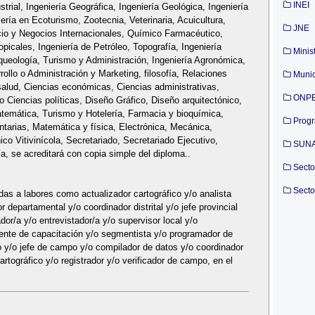
INEI
trial, Ingeniería Geográfica, Ingeniería Geológica, Ingeniería
iería en Ecoturismo, Zootecnia, Veterinaria, Acuicultura,
JNE
cio y Negocios Internacionales, Químico Farmacéutico,
icales, Ingeniería de Petróleo, Topografía, Ingeniería
Minis
rqueología, Turismo y Administración, Ingeniería Agronómica,
llo o Administración y Marketing, filosofía, Relaciones
Munic
a salud, Ciencias económicas, Ciencias administrativas,
ONP
 Ciencias políticas, Diseño Gráfico, Diseño arquitectónico,
atemática, Turismo y Hotelería, Farmacia y bioquímica,
Prog
ntarias, Matemática y física, Electrónica, Mecánica,
co Vitivinícola, Secretariado, Secretariado Ejecutivo,
SUN
ía, se acreditará con copia simple del diploma..
Secto
Secto
das a labores como actualizador cartográfico y/o analista
r departamental y/o coordinador distrital y/o jefe provincial
dor/a y/o entrevistador/a y/o supervisor local y/o
ente de capacitación y/o segmentista y/o programador de
o y/o jefe de campo y/o compilador de datos y/o coordinador
rtográfico y/o registrador y/o verificador de campo, en el