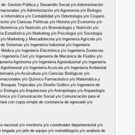
s de: Gestión Pública y Desarrollo Social y/o Administración
nacionales y/o Administración y/o Agronomía y/o Biología
e Informática y/o Contabilidad y/o Odontología y/o Cirujano
recho y/o Ciencias Políticas y/o Historia y/o Economía y/o
stetricia y/o Nutrición y/o Bromatología y Nutrición y/o
ería Estadística y/o Marketing y/o Psicología y/o Sociología
 y/o Marketing y Mercadotecnia y/o Ingeniería Agrícola y/o
 de Sistemas y/o Ingeniería Industrial y/o Ingeniería
 Médica y/o Ingeniería Electrónica y/o Ingeniería Zootecnia
 Ingeniería Civil y/o Ingeniería de Mecánica de Fluidos y/o
geniería Agrónoma y/o Ingeniería Agroindustrial y/o Ingeniería
 Agroforestal y/o Ingeniería Acuícola y/o Ingeniería Ambiental
erinaria y/o Acuicultura y/o Ciencias Biológicas y/o
ternacionales y/o Químico Farmacéutico y/o Matemática y
e Bosques Tropicales y/o Diseño Gráfico y/o Ingeniería de
o Etología y/o Arquitectura y/o Antropología y/o Arqueología
nómica y/o Comunicación Social y/o Comunicación para el
itará con copia simple de constancia de egresado y/o
a nacional y/o monitor/a y/o coordinador departamental y/o
 de brigada y/o jefe de equipo y/o metodólogo/a y/o analista de