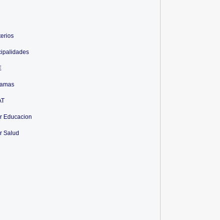
terios
ipalidades
E
ramas
AT
r Educacion
r Salud