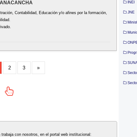
- YANACANCHA
INEI
JNE
ración, Contabilidad, Educación y/o afines por la formación,
lidad.
Minis
rivado.
Munic
ONP
Prog
SUN
2
3
»
Secto
Secto
 trabaja con nosotros, en el portal web institucional: