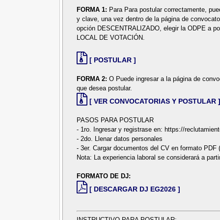
FORMA 1:
Para Para postular correctamente, puede
y clave, una vez dentro de la página de convocato
opción DESCENTRALIZADO, elegir la ODPE a pos
LOCAL DE VOTACIÓN.
[ POSTULAR ]
FORMA 2:
O Puede ingresar a la página de convoca
que desea postular.
[ VER CONVOCATORIAS Y POSTULAR 
PASOS PARA POSTULAR
- 1ro. Ingresar y registrase en: https://reclutami
- 2do. Llenar datos personales
- 3er. Cargar documentos del CV en formato PDF (f
Nota: La experiencia laboral se considerará a par
FORMATO DE DJ:
[ DESCARGAR DJ EG2026 ]
INSTRUCTIVO PARA POSTULAR: