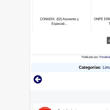
el Pueblo: (13)
CONADIS: (02) Asistente y
ONPE ERM2
ist...
Especiali...
Publicado por:
Portaltra
Categorías:
Lim