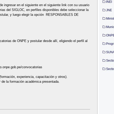
INEI
 ingresar en el siguiente en el siguiente link con su usuario
rias del SIGLOC, en perfiles disponibles debe seleccionar la
JNE
tular, y luego elegir la opción RESPONSABLES DE
Minis
Munic
ONP
torias de ONPE y postular desde allí, eligiendo el perfil al
Prog
]
SUN
Secto
ento.onpe.gob.pe/convocatorias
Secto
ormación, experiencia, capacitación y otros).
tir de la formación académica presentada.