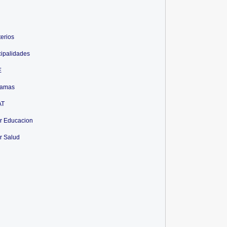
terios
ipalidades
E
ramas
AT
r Educacion
r Salud