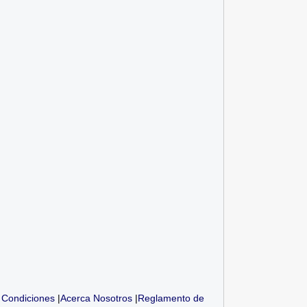
OSINERGMIN: (10) Jefes,
Asistentes,...
 Condiciones
|
Acerca Nosotros
|
Reglamento de