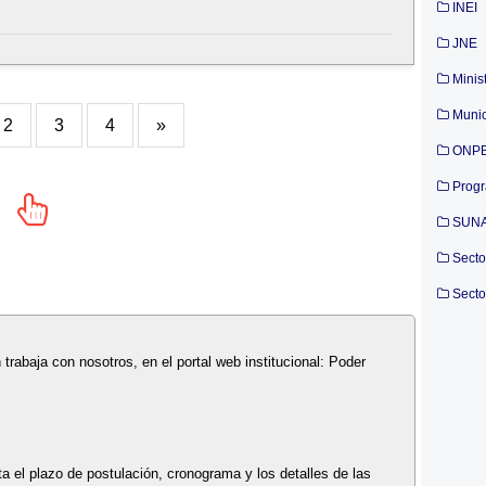
INEI
JNE
Minis
Munic
2
3
4
»
ONP
Prog
SUN
Secto
Secto
n trabaja con nosotros, en el portal web institucional: Poder
a el plazo de postulación, cronograma y los detalles de las