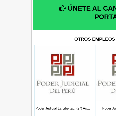
ÚNETE AL CA
PORT
OTROS EMPLEOS 
ad Lima: (06)
Poder Judicial La Libertad: (27) As...
Poder Ju
inad...