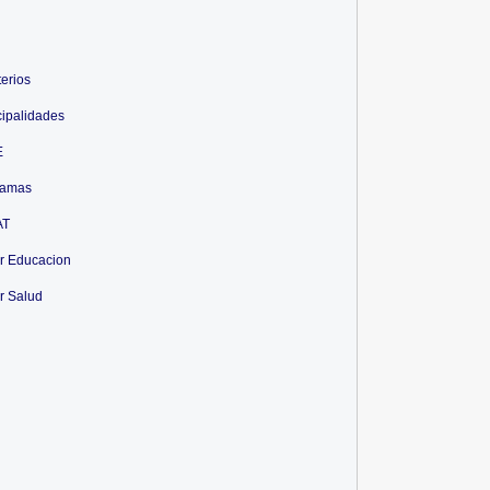
terios
ipalidades
E
ramas
AT
r Educacion
r Salud