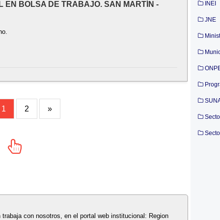
AL EN BOLSA DE TRABAJO. SAN MARTÍN -
INEI
JNE
ho.
Minis
Munic
ONP
Prog
SUN
1
2
»
Secto
Secto
n trabaja con nosotros, en el portal web institucional: Region