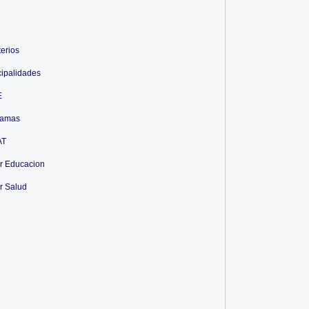
terios
ipalidades
E
ramas
AT
r Educacion
r Salud